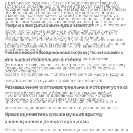
в различных отделках. Стекло предоставляет гладкий,
Установка консольных стеллажей требует тщательного
прозрачный вариант. Каждый материал имеет свои плюсы
планирования и правильных инструментов. Начните с
и минусы, поэтому важно соответствовать материалу с
измерения пространства и маркировки опоры. Закрепите
предполагаемым использованием и пространством.
опоры к конструкции, прикрепите кантилеверы и повесите
Творческие дизайны и идеи макета
полки. Используйте зажимы и болты для стабильности,
Креативные идеи дизайна для стеллажей консольного
обеспечивая безопасную установку. Регулярное
стекла включают вертикальную укладку, горизонтальные
тестирование и корректировка имеют решающее значение
уровни и смешанные материалы. Эти аранжировки
для безопасности.
максимизируют вертикальное пространство и создают
Техническое обслуживание и уход за стеллажей
визуально привлекательные, минималистские или
для вашего консольного стекла
богемные стилизованные пространства, улучшая эстетику
Техническое обслуживание включает в себя очистку,
любой комнаты.
осмотр и укрепление. Используйте мягкое мыло и воду для
очистки, избегая суровых химических веществ.
Регулярные проверки гарантируют, что конструкция
Размышления и отзывы: реальные истории успеха
остается безопасной и безопасной, а замена любых
Прочитайте отзывы от довольных клиентов, которые
потерянных скобок сохраняет стеллаж крепкой.
преобразовали свои места с помощью стеллажей. Эти
истории подчеркивают надежность и универсальность
продукта, предлагая вдохновение и авторитет.
Присоединяйтесь к нашему сообществу
инновационных декораторов дома
Консольные стеллажи предлагают уникальное решение для