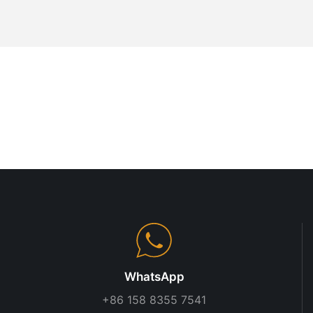
ть время
то
ффективности
а
егкой
 стеллажа
остоит из
и
е
рной
 предметы над
 Эта
ечивает
даптивность,
WhatsApp
ля различных
+86 158 8355 7541
на из