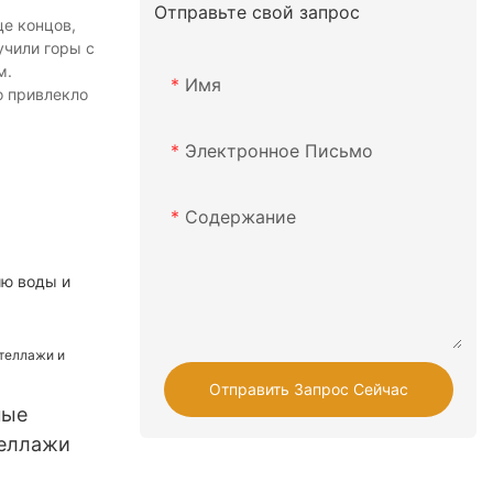
Отправьте свой запрос
це концов,
учили горы с
м.
Имя
о привлекло
Электронное Письмо
Содержание
ию воды и
Отправить Запрос Сейчас
ные
теллажи