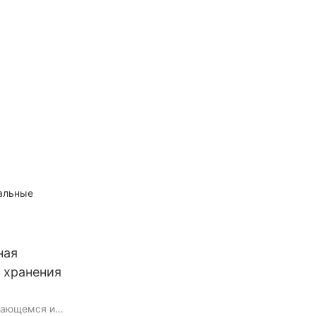
иальные
ная
 хранения
вающемся и