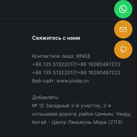
торая не
ость, но и
оде.
ыть
ддержки
т 500 фунтов
Свяжитесь с нами
тсек. Эта
менты
вно.
Контактное лицо: XINDE
+86 135 51322017/+86 18280497223
мпания,
тво длинных
+86 135 51322017/+86 18280497223
ертируя в
Веб-сайт: www.xinde.cn
ий процесс.
Добавлять:
часто
я, наживая
№ 12 Западный 2-й участок, 2-я
ажей,
кольцевая дорога, район Цинъян, Чэнду,
внями и
Китай - Центр Ланьжунь Мори (2113)
дметами.
ой стеллажей
нижение