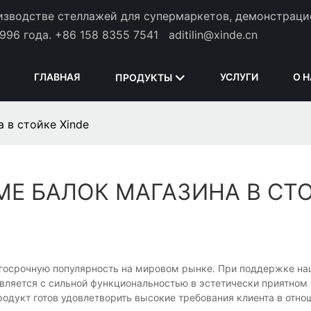
оизводстве стеллажей для супермаркетов, демонстрац
996 года.
+86 158 8355 7541
aditilin@xinde.cn
ГЛАВНАЯ
УСЛУГИ
О 
ПРОДУКТЫ
 в стойке Xinde
МЕ БАЛОК МАГАЗИНА В СТ
 долгосрочную популярность на мировом рынке. При поддержке н
вляется с сильной функциональностью в эстетически приятном 
одукт готов удовлетворить высокие требования клиента в отно