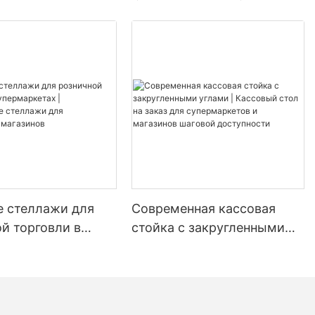
ть не только
, но и
я и ошибок в
адского
ажей
ся с
ри
современных
е стеллажи для
Современная кассовая
ды борются с
инных,
й торговли в
стойка с закругленными
лементов,
кетах |
углами | Кассовый стол на
ти и
нные стеллажи
заказ для супермаркетов и
затрат.
дуктовых
магазинов шаговой
й ассоциации
о 30%
ов
доступности
рачено