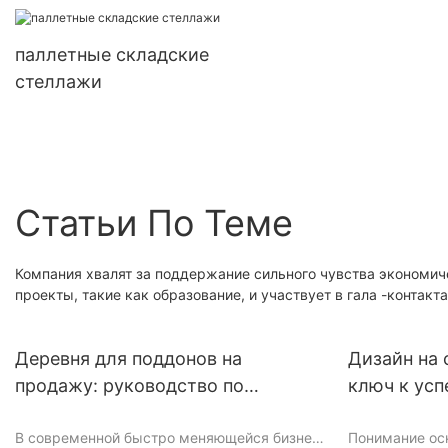
полками для хранения
паллетные складские
стеллажи
Статьи По Теме
Компания хвалят за поддержание сильного чувства экономич
проекты, такие как образование, и участвует в гала -контакт
Деревня для поддонов на
Дизайн на 
продажу: руководство по
ключ к ус
эффективному управлению
склада
В современной быстро меняющейся бизнес-
Понимание ос
запасами