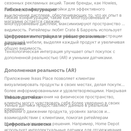
Команда инновационных дизайнеров: наши креативные
сезонных рекламных акций. Такие бренды, как Howies,
эксперты специализируются на сочетании эстетики и
используют модульные стойки для эффективного
Гибкие конфигурации
функциональности, предлагая выдающиеся решения для
выключения дисплеев, обеспечивающих то, что их опыт в
Гибкие конфигурации, такие как многоуровневые и
стеллажей.
магазине остается свежим.
многоуровневые дисплеи, максимизируют пространство и
видимость. Ритейлеры любят Crate & Баррель использует
Подтвержденная репутация: Имея многолетний опыт в
многоуровневые стойки для эффективного демонстрации
Цифровая интеграция и умные розничные
сфере дизайна розничной торговли, мы’Мы успешно
домашней мебели, выделяя каждый продукт и увеличивая
решения
преобразовали бесчисленное множество супермаркетов в
общую видимость.
яркие, высокопроизводительные пространства.
Технологическая интеграция улучшает опыт покупок с
дополненной реальностью (AR) и умными датчиками.
Передовое производство: современное оборудование
обеспечивает точность проектирования и стабильное
Дополненная реальность (AR)
качество каждого продукта.
Приложение Ikeas Place позволяет клиентам
визуализировать продукты в своих местах, делая покупки
Клиентоориентированный подход: мы тесно сотрудничаем
более информированными и удовлетворяющими. Накрывая
с клиентами, чтобы понять их потребности и предложить
цифровые изображения на физическое пространство,
Умные датчики
персонализированные решения, которые приносят
клиенты могут чувствовать себя более уверенно в своих
Умные датчики предоставляют данные в реальном
результаты.
решениях.
времени о движении продукта, уровнях запасов и
взаимодействии с клиентами, помогая ритейлерам
Глобальный охват: обслуживая клиентов по всему миру,
принимать осознанные решения. Например, Home Depot
Цифровые вывески
мы привносим международные стандарты и
использует интеллектуальные датчики для отслеживания
инновационные идеи в каждый проект.