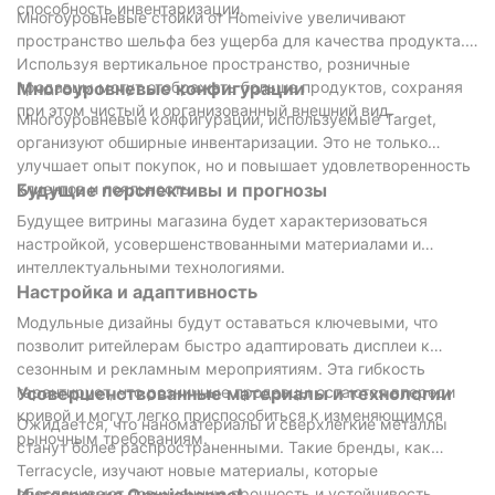
способность инвентаризации.
Многоуровневые стойки от Homeivive увеличивают
пространство шельфа без ущерба для качества продукта.
Используя вертикальное пространство, розничные
продавцы могут отображать больше продуктов, сохраняя
Многоуровневые конфигурации
при этом чистый и организованный внешний вид.
Многоуровневые конфигурации, используемые Target,
организуют обширные инвентаризации. Это не только
улучшает опыт покупок, но и повышает удовлетворенность
клиентов и лояльность.
Будущие перспективы и прогнозы
Будущее витрины магазина будет характеризоваться
настройкой, усовершенствованными материалами и
интеллектуальными технологиями.
Настройка и адаптивность
Модульные дизайны будут оставаться ключевыми, что
позволит ритейлерам быстро адаптировать дисплеи к
сезонным и рекламным мероприятиям. Эта гибкость
гарантирует, что розничные продавцы остаются впереди
Усовершенствованные материалы и технологии
кривой и могут легко приспособиться к изменяющимся
Ожидается, что наноматериалы и сверхлегкие металлы
рыночным требованиям.
станут более распространенными. Такие бренды, как
Terracycle, изучают новые материалы, которые
обеспечивают повышенную прочность и устойчивость,
Интеграция Omnichannel