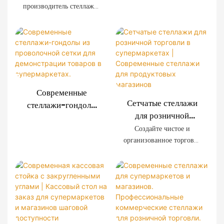
для розничной
производитель стеллажей
современных
торговли |
для розничной торговли,
супермаркетов,
мы предлагаем системы
Индивидуальные
отличается
стеллажей из
решения для
исключительной
проволочной сетки,
оформления
прочностью, простотой
изготовленные на заказ,
установки и
магазинов
для супермаркетов,
возможностью
сетевых магазинов,
индивидуальной
Современные
магазинов шаговой
настройки. Декоративные
Сетчатые стеллажи
стеллажи-гондолы
доступности и
панели с имитацией
для розничной
из проволочной
розничных брендов по
древесной текстуры
торговли в
сетки для
Создайте чистое и
всему миру. Мы
создают премиальную
супермаркетах |
организованное торговое
демонстрации
предоставляем услуги
торговую атмосферу,
Современные
пространство с помощью
товаров в
OEM и ODM, а также
сохраняя при этом
наших современных
стеллажи для
супермаркетах.
оказываем полную
прочность, необходимую
стеллажей из
продуктовых
поддержку в
для промышленного
проволочной сетки.
магазинов
планировании торговых
использования.
Прочная стальная рама,
площадей.
декоративная отделка под
дерево и модульные