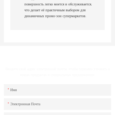
поверхность легко моется и обслуживается,
что делает её практичным выбором для
динамичных промо-зон супермаркетов.
СВЯЗАТЬСЯ С НАМИ
Введите свой адрес электронной почты, чтобы первыми узнавать о
новых продуктах и ​​специальных предложениях.
Имя
Электронная Почта