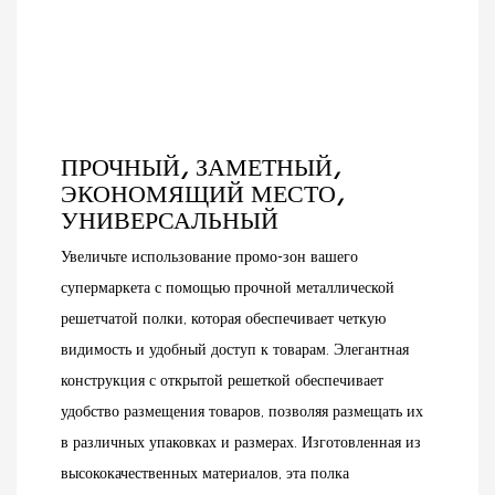
перфорированным
стеллажей обеспечит
панелям, эта кассовая
надежную поддержку и
станция сочетает в себе
организованную
функциональность,
презентацию, помогая
долговечность и
вам привлечь больше
современную эстетику.
покупателей и увеличить
ПРОЧНЫЙ, ЗАМЕТНЫЙ,
продажи.
ЭКОНОМЯЩИЙ МЕСТО,
УНИВЕРСАЛЬНЫЙ
Увеличьте использование промо-зон вашего
супермаркета с помощью прочной металлической
решетчатой ​​полки, которая обеспечивает четкую
видимость и удобный доступ к товарам. Элегантная
конструкция с открытой решеткой обеспечивает
удобство размещения товаров, позволяя размещать их
в различных упаковках и размерах. Изготовленная из
высококачественных материалов, эта полка