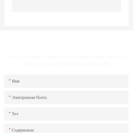
СВЯЗАТЬСЯ С НАМИ
Введите свой адрес электронной почты, чтобы первыми узнавать о
новых продуктах и ​​специальных предложениях.
Имя
Электронная Почта
Тел
Содержание