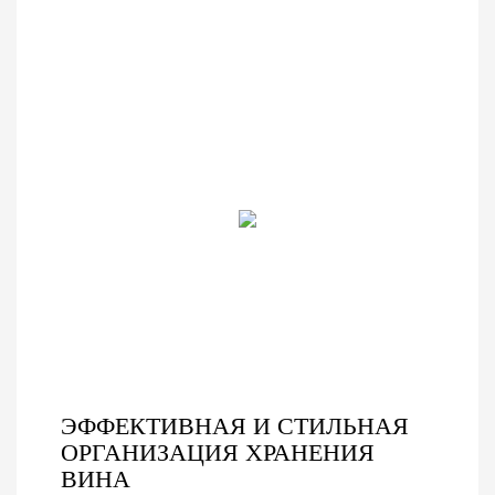
супермаркетов,
прочной конструкции и
продуктовых магазинов,
магазинов шаговой
стильному дизайну они
магазинов шаговой
доступности,
не только максимально
доступности и
специализированных
увеличивают площадь
специализированных
магазинов и фирменных
выкладки, но и
розничных магазинов.
торговых точек.
повышают визуальную
Благодаря элегантному
привлекательность ваших
черно-белому дизайну,
товаров. Будь то
прочной стальной
продукты питания,
конструкции и
косметика или другие
встроенным
товары, эта система
перфорированным
стеллажей обеспечит
панелям, эта кассовая
надежную поддержку и
станция сочетает в себе
организованную
функциональность,
презентацию, помогая
долговечность и
вам привлечь больше
современную эстетику.
покупателей и увеличить
ЭФФЕКТИВНАЯ И СТИЛЬНАЯ
продажи.
ОРГАНИЗАЦИЯ ХРАНЕНИЯ
ВИНА