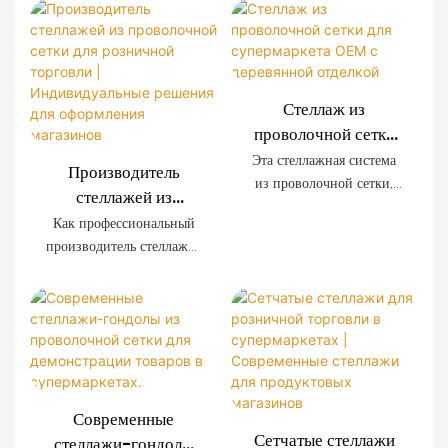
Стеллаж из
проволочной сетки
для супермаркета
Эта стеллажная система
Производитель
OEM с деревянной
из проволочной сетки,
стеллажей из
отделкой
разработанная
проволочной сетки
Как профессиональный
специально для
для розничной
производитель стеллажей
современных
торговли |
для розничной торговли,
супермаркетов,
мы предлагаем системы
Индивидуальные
отличается
стеллажей из
решения для
исключительной
проволочной сетки,
оформления
прочностью, простотой
изготовленные на заказ,
установки и
магазинов
для супермаркетов,
возможностью
сетевых магазинов,
индивидуальной
Современные
магазинов шаговой
настройки. Декоративные
Сетчатые стеллажи
стеллажи-гондолы