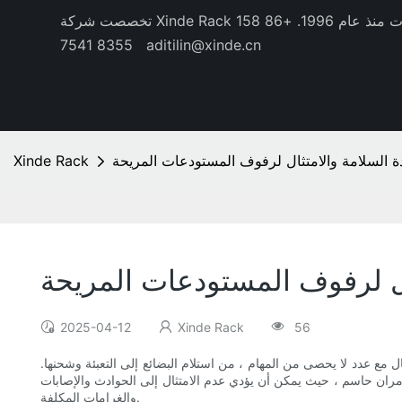
منذ عام 1996.
+86 158
8355 7541
aditilin@xinde.cn
دة السلامة والامتثال لرفوف المستودعات المريحة
Xinde Rack
ثال لرفوف المستودعات المريحة
2025-04-12
Xinde Rack
56
 مع عدد لا يحصى من المهام ، من استلام البضائع إلى التعبئة وشحنها.
 أمران حاسم ، حيث يمكن أن يؤدي عدم الامتثال إلى الحوادث والإصابات
والغرامات المكلفة.