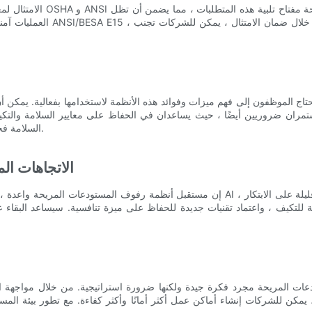
الامتثال لمعايير السلامة و
العمليات آمنة ومتوافقة. يعد ا
حتاج الموظفون إلى فهم ميزات وفوائد هذه الأنظمة لاستخدامها بفعالية. يمكن
مستمران ضروريين أيضًا ، حيث يساعدان في الحفاظ على معايير السلامة والتكي
السلامة فحسب ، بل يعمل أيضًا على تحسين الرضا الوظيفي والإنتاجية بشكل عام.
الاتجاهات ال
إن مستقبل أنظمة رفوف المستودعات المريحة واعدة ، مع التقنيات الناشئة والتطورات في الأفق. أ
ابلة للتكيف ، واعتماد تقنيات جديدة للحفاظ على ميزة تنافسية. سيساعد البق
ات المريحة مجرد فكرة جيدة ولكنها ضرورة استراتيجية. من خلال مواجهة ال
 يمكن للشركات إنشاء أماكن عمل أكثر أمانًا وأكثر كفاءة. مع تطور بيئة المست