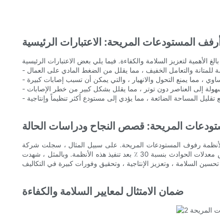
رفف المستودعات المريحة: الاعتبارات الرئيسية
تودعات المريحة: قصص النجاح ودراسات الحالة
ى سبيل المثال ، سجلت شركة GreenBuild Solutions ، وهي شركة رائدة في إدارة المستودعات ، زيادة بنسبة 20 ٪ في الإنتاجية
وتخفيض معدلات الحوادث بنسبة 30 ٪ بعد تنفيذ هذه الأنظمة. وبالمثل ، شهدت Bluebridge Logistics انخفاضًا بنسبة 15 ٪ في إصابات العمال وانخفاض بنسبة 25 ٪ في تلف المخزون. توضح قصص النجاح هذه كيف يمكن
ضمان الامتثال لمعايير السلامة والكفاءة