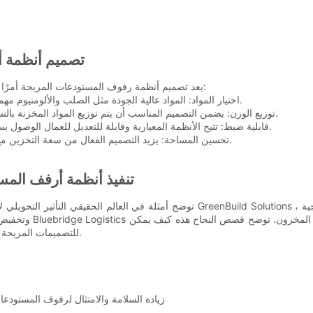
تصميم أنظمة أ
يعد تصميم أنظمة رفوف المستودعات المريحة أمرًا بالغ الأهمية لتعزيز السلامة والكفاءة. فيما يلي بعض الاعتبارات الرئيسية:
- اختيار المواد: المواد عالية الجودة مثل الصلب والألومنيوم مهمة للمتانة والتعامل الخفيف ، مما يقلل من الضغط المادي على العمال.
- توزيع الوزن: يضمن التصميم المناسب أن يتم توزيع المواد المخزنة بالتساوي ، مما يمنع التحول والانهيار ، والتي يمكن أن تسبب إصابات كبيرة.
- قابلية ضبط: تتيح الأنظمة المعيارية وقابلة للتعديل للعمال الوصول بسهولة إلى العناصر دون توتر ، مما يقلل بشكل كبير من خطر الإصابات.
- تحسين المساحة: يزيد التصميم الفعال من سعة التخزين مع تقليل المساحة الضائعة ، مما يؤدي إلى مستودع أكثر تنظيماً وإنتاجية.
تنفيذ أنظمة أرفف المس
توضح أمثلة في العالم الحقيقي التأثير التحويلي لأنظمة رفوف المستودعات المريحة. عل
للتصميمات المريحة تحسين السلامة ، وتعزيز الإنتاجية ، وتحقيق وفورات كبيرة في التكاليف.