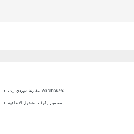
مقارنة موردي رف Warehouse: ما تحتاج إلى معرفته
تعظيم المساحة الرأسية مع تصاميم رفوف الجندول الإبداعية