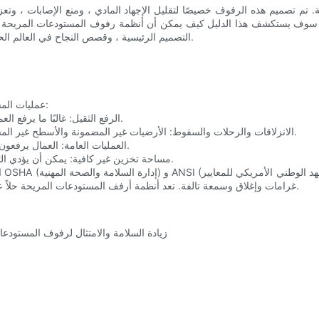
 تم تصميم هذه الرفوف خصيصًا لتقليل الإجهاد المادي ، ومنع الإصابات ، وت
ية. سوف يستكشف هذا الدليل كيف يمكن أن أنظمة رفوف المستودعات المريحة ت
التصميم الرئيسية ، وقصص النجاح في العالم الحقيقي ، والمتطلبات التنظيمية ، وبرامج التدريب ، والاتجاهات المستقبلية.
عمليات المستودعات منتشرة بالمخاطر. يواجه العمال مخاطر مختلفة ، بما في ذلك:
- الرفع الثقيل: غالبًا ما يرفع العمال عناصر ثقيلة بشكل متكرر ، مما يسبب الإجهاد والإصابات المحتملة.
- الانزلاقات والرحلات والسقوط: الأرضيات غير المضمونة والأسطح غير المستوية يمكن أن تؤدي إلى الانزلاقات والرحلات ، مما يؤدي إلى إصابات.
- العمليات العامة: العمال يرفعون العناصر والتكديس على ارتفاعات معرضة لخطر السقوط أو الحوادث.
- مساحة تخزين غير كافية: يمكن أن يؤدي التخزين المنظم بشكل سيء إلى الفوضى ، مما يزيد من خطر الحوادث.
ال
غرامات وإغلاق وسمعة تالفة. تعد أنظمة أرفف المستودعات المريحة حلاً عمليًا لمعالجة هذه المخاطر ، مما يضمن بيئة عمل أكثر أمانًا وأكثر توافقًا.