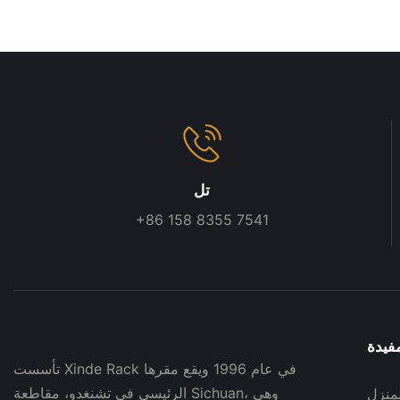
تل
+86 158 8355 7541
فيدة
تأسست Xinde Rack في عام 1996 ويقع مقرها
الرئيسي في تشنغدو، مقاطعة Sichuan، وهي
لمنزل