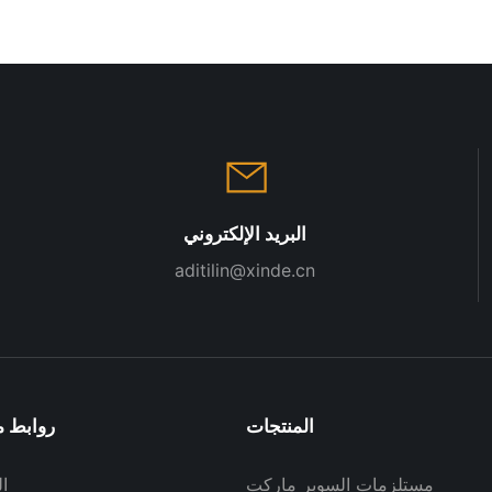
البريد الإلكتروني
aditilin@xinde.cn
المنتجات
روابط م
مستلزمات السوبر ماركت
ا