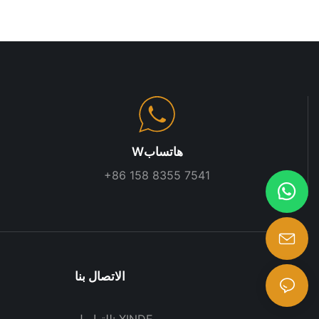
Wهاتساب
+86 158 8355 7541
الاتصال بنا
للتواصل: XINDE