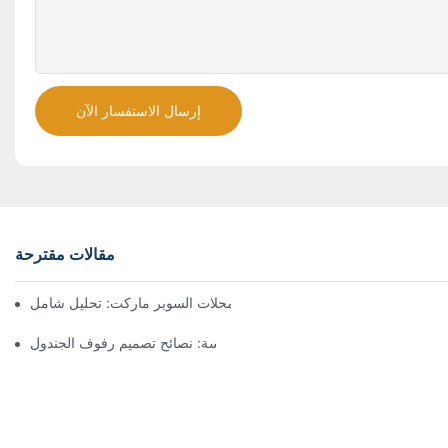
إرسال الاستفسار الآن
مقالات مقترحة
حلول رفوف فعالة من حيث التكلفة لمحلات السوبر ماركت: تحليل شامل
إنشاء أرفف سلسة: نصائح تصميم رفوف الجندول