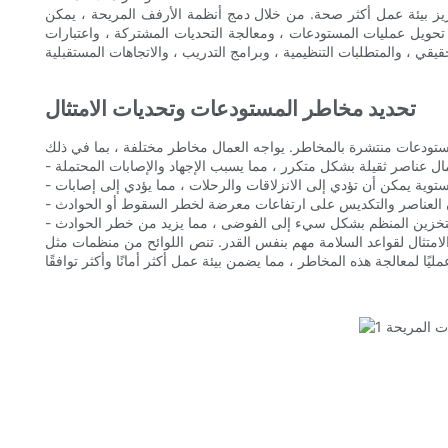
عزيز بيئة عمل أكثر صحة. من خلال دمج أنظمة الأرفف المريحة ، يمكن
حويل عمليات المستودعات ، ومعالجة التحديات المشتركة ، واعتبارات
تحديد مخاطر المستودعات وتحديات الامتثال
امتثال لقواعد السلامة مهم بنفس القدر. تنص اللوائح من منظمات مثل OSHA (إدارة السلامة والصحة المهنية) و ANSI (المعهد الوطني الأمريكي للمعايير) على ممارسات السلامة الصارمة. يمكن أن يؤدي عدم الامتثال إلى