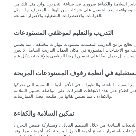
الكفاءة ضروري في صناعة التخزين. لوائح مثل تلك من OSHA و ANSI تولد ممارسات السلامة الصارمة. تعد أنظمة رفوف المستودعات المريحة مفتاح تلبية هذه المتطلبات ، مما يضمن أن تظل
لحصول على شهادات من الهيئات المعترف بها ، مثل ANSI/BESA E15 ، أمرًا ضروريًا للتحقق من صحة التصميم وتلبية التوقعات التنظيمية. من خلال ضمان الامتثال ، يمكن للشركات تجنب
الغرامات والاضطرابات التشغيلية والأضرار السمعة.
التدريب والتعليم لموظفي المستودعات
 أن تعالج برامج التدريب المصممة مستويات مهارات مختلفة ، مما يضمن
ف مع الاحتياجات المتطورة في مكان العمل. التدريب الشامل لا يعزز
مستقبلية في أنظمة رفوف المستودعات المريحة
دوات التصميم التي تحركها AI ، والمواد المستدامة ، والمتطلبات التنظيمية الجديدة ليست سوى أمثلة قليلة على الابتكار
اء على اطلاع على هذه الاتجاهات الشركات على مواصلة تحسين السلامة
والكفاءة ، مما يضمن بقائها في طليعة أفضل الممارسات.
تمكين السلامة والكفاءة
تحديات الشائعة من خلال التصميم الفعال ، ومشاركة قصص النجاح ،
ودعات باستمرار ، تصبح أهمية الحلول المريحة أكثر أهمية ، مما يوفر