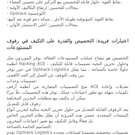
- نقاط القوة: حلول قابلة للتخصيص مع التركيز على تحسين الفضاء.
- مجالات للتحسين: ارتفاع التكاليف الأولية.
- Optirack اللوجستية:
-نقاط القوة: الموثوقية طويلة الأجل ، شبكة دعم قوية بعد البيع.
- مجالات التحسين: أعلى الاستثمار الأولي.
اعتبارات فريدة: التخصيص والقدرة على التكيف في رفوف
المستودعات
التخصيص هو مفتاح عمليات المستودعات الفعالة. يوفر الموردون مثل
أنظمة Racking ACE وحلول تخزين النخبة تصميمات قابلة للتكيف ،
في حين توفر Optirack Logistics حلولًا خاصة بالصناعة ، مما يقلل
من وقت التوقف عن العمل إلى الحد الأقصى.
تصميمات وحدات:
تتيح التصميمات المعيارية من أنظمة أرفف ACE تعديلات وإعادة
تكوينات سهلة مع تطور احتياجات عملك. توفر هذه التصميمات حلًا مرنًا
يمكن أن يتكيف مع متطلبات التخزين المختلفة.
رفوف قابل للتعديل:
يعد الرفوف القابلة للتعديل من حلول تخزين النخبة مثالية لتخزين أنواع
المنتجات المتعددة. تضمن هذه المرونة أن يظل نظام التخزين الخاص
بك فعالًا وقابل للتكيف مع تغيير احتياجات المخزون.
التصاميم الخاصة بالصناعة:
تقدم Optirack Logistics تصميمات مخصصة مصممة لصناعات محددة