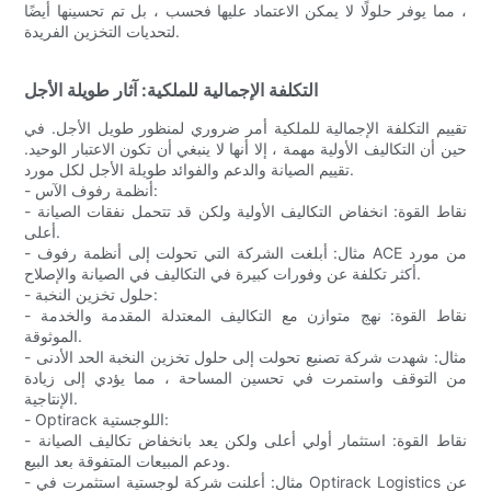
، مما يوفر حلولًا لا يمكن الاعتماد عليها فحسب ، بل تم تحسينها أيضًا
لتحديات التخزين الفريدة.
التكلفة الإجمالية للملكية: آثار طويلة الأجل
تقييم التكلفة الإجمالية للملكية أمر ضروري لمنظور طويل الأجل. في
حين أن التكاليف الأولية مهمة ، إلا أنها لا ينبغي أن تكون الاعتبار الوحيد.
تقييم الصيانة والدعم والفوائد طويلة الأجل لكل مورد.
- أنظمة رفوف الآس:
- نقاط القوة: انخفاض التكاليف الأولية ولكن قد تتحمل نفقات الصيانة
أعلى.
- مثال: أبلغت الشركة التي تحولت إلى أنظمة رفوف ACE من مورد
أكثر تكلفة عن وفورات كبيرة في التكاليف في الصيانة والإصلاح.
- حلول تخزين النخبة:
- نقاط القوة: نهج متوازن مع التكاليف المعتدلة المقدمة والخدمة
الموثوقة.
- مثال: شهدت شركة تصنيع تحولت إلى حلول تخزين النخبة الحد الأدنى
من التوقف واستمرت في تحسين المساحة ، مما يؤدي إلى زيادة
الإنتاجية.
- Optirack اللوجستية:
- نقاط القوة: استثمار أولي أعلى ولكن يعد بانخفاض تكاليف الصيانة
ودعم المبيعات المتفوقة بعد البيع.
- مثال: أعلنت شركة لوجستية استثمرت في Optirack Logistics عن