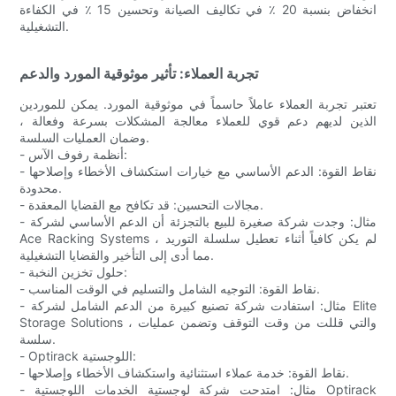
انخفاض بنسبة 20 ٪ في تكاليف الصيانة وتحسين 15 ٪ في الكفاءة
التشغيلية.
تجربة العملاء: تأثير موثوقية المورد والدعم
تعتبر تجربة العملاء عاملاً حاسماً في موثوقية المورد. يمكن للموردين
الذين لديهم دعم قوي للعملاء معالجة المشكلات بسرعة وفعالة ،
وضمان العمليات السلسة.
- أنظمة رفوف الآس:
- نقاط القوة: الدعم الأساسي مع خيارات استكشاف الأخطاء وإصلاحها
محدودة.
- مجالات التحسين: قد تكافح مع القضايا المعقدة.
- مثال: وجدت شركة صغيرة للبيع بالتجزئة أن الدعم الأساسي لشركة
Ace Racking Systems لم يكن كافياً أثناء تعطيل سلسلة التوريد ،
مما أدى إلى التأخير والقضايا التشغيلية.
- حلول تخزين النخبة:
- نقاط القوة: التوجيه الشامل والتسليم في الوقت المناسب.
- مثال: استفادت شركة تصنيع كبيرة من الدعم الشامل لشركة Elite
Storage Solutions ، والتي قللت من وقت التوقف وتضمن عمليات
سلسة.
- Optirack اللوجستية:
- نقاط القوة: خدمة عملاء استثنائية واستكشاف الأخطاء وإصلاحها.
- مثال: امتدحت شركة لوجستية الخدمات اللوجستية Optirack