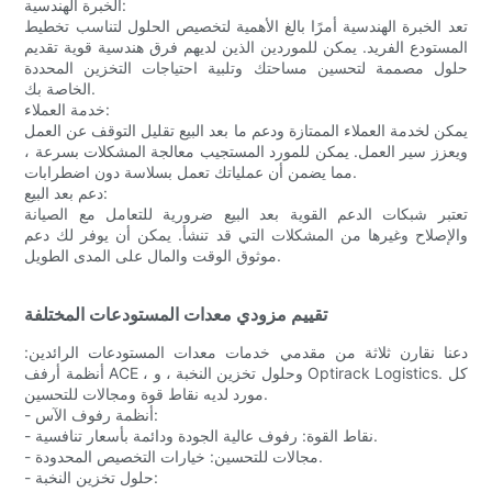
الخبرة الهندسية:
تعد الخبرة الهندسية أمرًا بالغ الأهمية لتخصيص الحلول لتناسب تخطيط
المستودع الفريد. يمكن للموردين الذين لديهم فرق هندسية قوية تقديم
حلول مصممة لتحسين مساحتك وتلبية احتياجات التخزين المحددة
الخاصة بك.
خدمة العملاء:
يمكن لخدمة العملاء الممتازة ودعم ما بعد البيع تقليل التوقف عن العمل
ويعزز سير العمل. يمكن للمورد المستجيب معالجة المشكلات بسرعة ،
مما يضمن أن عملياتك تعمل بسلاسة دون اضطرابات.
دعم بعد البيع:
تعتبر شبكات الدعم القوية بعد البيع ضرورية للتعامل مع الصيانة
والإصلاح وغيرها من المشكلات التي قد تنشأ. يمكن أن يوفر لك دعم
موثوق الوقت والمال على المدى الطويل.
تقييم مزودي معدات المستودعات المختلفة
دعنا نقارن ثلاثة من مقدمي خدمات معدات المستودعات الرائدين:
أنظمة أرفف ACE ، وحلول تخزين النخبة ، و Optirack Logistics. كل
مورد لديه نقاط قوة ومجالات للتحسين.
- أنظمة رفوف الآس:
- نقاط القوة: رفوف عالية الجودة ودائمة بأسعار تنافسية.
- مجالات للتحسين: خيارات التخصيص المحدودة.
- حلول تخزين النخبة: