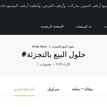
كة Xinde Rack في تصنيع أرفف السوبر ماركت، وأرفف العرض، وأنظمة أرفف المستودعات م
ت
الصفحة الرئيسية
المنتجات
حلول البيع بالتجزئة
Xinde Rack
#حلول البيع بالتجزئة
109 الآراء
1 محتويات
مقالة - سلعة
سراويل
أشرطة فيديو