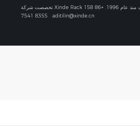
نذ عام 1996.
+86 158
8355 7541
aditilin@xinde.cn