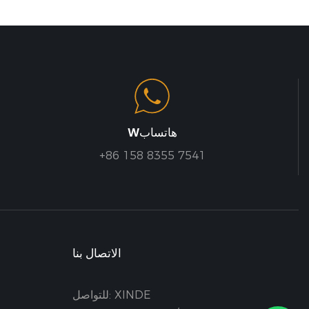
Wهاتساب
+86 158 8355 7541
الاتصال بنا
للتواصل: XINDE