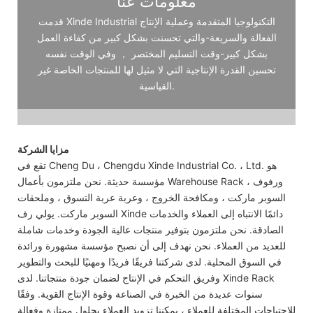
معلومات عنا
قدمت Xinde Industrial التكنولوجيا المتقدمة وعملية الإنتاج
الفعالة والسريعة-والتي تحسنت بشكل كبير من كفاءة العمل
بشكل كبير-وقت التسليم المختصر ， وفي الوقت نفسه
تحسين القدرة الإنتاجية التي لا مثيل لها للمنتجات الخاصة غير
القياسية.
مزايا الشركة
تقع في Cheng Du ، Chengdu Xinde Industrial Co. ، Ltd. هو
مؤسسة حديثة. نحن ملتزمون بأعمال Warehouse Rack ، ورفوف
السوبر ماركت ، ومكافحة الخروج ، وعربة عربة التسوق ، وملحقات
السوبر ماركت. يولي رف Xinde دائمًا الانتباه إلى العملاء والخدمات
الصادقة. نحن ملتزمون بتوفير منتجات عالية الجودة وخدمات شاملة
للعديد من العملاء. نحن نهدف إلى أن نصبح مؤسسة مشهورة ورائدة
في السوق المحلية. لدى شركتنا فريقًا فريدًا ومهنيًا للبحث والتطوير
وفريق التحكم في الإنتاج لضمان جودة منتجاتنا. لدى Xinde Rack
سنوات عديدة من الخبرة في الصناعة وقوة الإنتاج القوية. وفقًا
للاحتياجات المختلفة للعملاء ، يمكننا تزويد العملاء بحلول ممتازة وفعالة