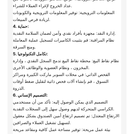
عداد الخروج لإغراء العملاء للشراء.
المعلومات الترويجية: توفير المعلومات الترويجية والكوبونات
لزيادة فرص المبيعات.
4. حماية:
إدارة النقد: مجهزة بأفراد نقدي وآمن لضمان السلامة النقدية.
نظام المراقبة: قم بتثبيت الكاميرات لتسجيل عملية المعاملة
ومنع السرقة.
5. تكامل التكنولوجيا:
نظام نقاط البيع: محطة نقاط البيع تدمج السجل النقدي ، وإدارة
المخزون ، ونظام العضوية والوظائف الأخرى.
الفحص الذاتي: في محلات السوبر ماركت الكبيرة ومراكز
التسوق ، قم بإنشاء آلات فحص ذاتية لتقليل ضغط أوقات
الذروة.
6. التصميم الإنساني:
التصميم الذي يمكن الوصول إليه: تأكد من أن مستخدمي
الكراسي المتحركة لديهم وصول سهل إلى السجلات النقدية.
الارتفاع المعتدل: تم تصميم ارتفاع أمين الصندوق بشكل معقول
لتسهيل تشغيل العملاء والصرافين.
بيئة عمل مريحة: توفير مساحة عمل كافية ومقاعد مريحة