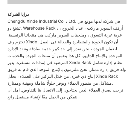
مزايا الشركة
Chengdu Xinde Industrial Co. ، Ltd. هي شركة لديها موقع في
تشنغ دو. Warehouse Rack ، أرفف السوبر ماركت ، عداد الخروج ،
عربة عربة التسوق ، وملحقات السوبر ماركت هي منتجاتنا الرئيسية.
تعتزم رف Xinde أن تكون الجودة والمتطايرة والفعالة في العمل.
لضمان الجودة ، نحن نقدر إلى حد كبير خدمة صادقة وننفذ الإدارة
الموحدة والإنتاج الدقيق. كل هذا يضمن أن منتجات الجودة والخدمات
المرضية في إمدادات مستقرة. يدير Xinde Rack نظام إدارة شامل
وله فريق إدارة ممتاز. نحن ملتزمون بالإنتاج الموحد الذي قام به فريق
إنتاج ذي خبرة. من خلال التركيز على العملاء ، يحلل Xinde Rack
مشاكل من منظور العملاء ويوفر حلولًا شاملة ومهنية وممتازة.
نرحب بصدق العملاء الذين يحتاجون إلى الاتصال بنا للتفاوض. آمل أن
نتمكن من العمل معًا لإنشاء مستقبل رائع.