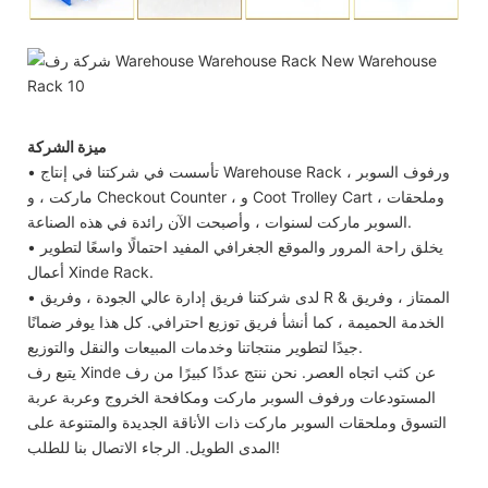
ميزة الشركة
• تأسست في شركتنا في إنتاج Warehouse Rack ، ورفوف السوبر
ماركت ، و Checkout Counter ، و Coot Trolley Cart ، وملحقات
السوبر ماركت لسنوات ، وأصبحت الآن رائدة في هذه الصناعة.
• يخلق راحة المرور والموقع الجغرافي المفيد احتمالًا واسعًا لتطوير
أعمال Xinde Rack.
• لدى شركتنا فريق إدارة عالي الجودة ، وفريق R & الممتاز ، وفريق
الخدمة الحميمة ، كما أنشأ فريق توزيع احترافي. كل هذا يوفر ضمانًا
جيدًا لتطوير منتجاتنا وخدمات المبيعات والنقل والتوزيع.
يتبع رف Xinde عن كثب اتجاه العصر. نحن ننتج عددًا كبيرًا من رف
المستودعات ورفوف السوبر ماركت ومكافحة الخروج وعربة عربة
التسوق وملحقات السوبر ماركت ذات الأناقة الجديدة والمتنوعة على
المدى الطويل. الرجاء الاتصال بنا للطلب!