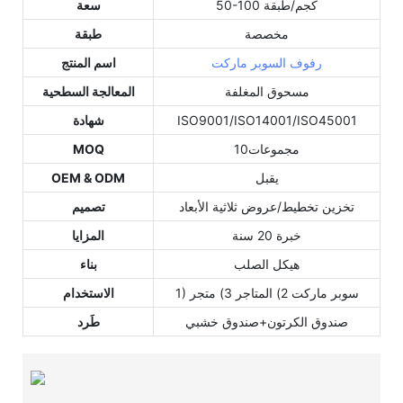
50-100 كجم/طبقة
سعة
مخصصة
طبقة
رفوف السوبر ماركت
اسم المنتج
مسحوق المغلفة
المعالجة السطحية
ISO9001/ISO14001/ISO45001
شهادة
مجموعات10
MOQ
يقبل
OEM & ODM
تخزين تخطيط/عروض ثلاثية الأبعاد
تصميم
خبرة 20 سنة
المزايا
هيكل الصلب
بناء
1) سوبر ماركت 2) المتاجر 3) متجر
الاستخدام
صندوق الكرتون+صندوق خشبي
طَرد