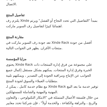
الاتصال.
تفاصيل المنتج
يلتزم رف Xinde بمبدأ "التفاصيل التي تحدد النجاح أو الفشل" ويرتم
اهتمامًا كبيرًا لتفاصيل رف السوبر ماركت.
مقارنة المنتج
تعد جودة رف السوبر ماركت في Xinde Rack أفضل من جودة
منتجات الأقران. يظهر في الجوانب التالية.
مزايا المؤسسة
يحتوي Xinde Rack على مجموعة من فرق إدارة المنتجات ذات
الخبرة وفرق إدارة المنتجات. يمكنهم بشكل مستقل إكمال جميع
الجوانب عن الإنتاج ومراقبة الجودة إلى التصدير ، ويمكنهم تلبية
متطلبات العملاء والسوق لجودة المنتج.
مع نظام خدمة كامل ، يمكن لـ Xinde Rack توفير خدمة ما بعد البيع
المهنية والمهنية والشاملة للمستهلكين.
من خلال فلسفة الأعمال المتمثلة في "الابتكار التكنولوجي ، والتعاون
والربح ، والنزاهة والكفاءة ، والخدمة أولاً" ، فإن شركتنا تحدد معايير