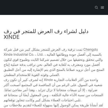
دليل لشراء رف العرض للمتجر في رف
XINDE
تمت ترقية رف العرض للمتجر بشكل كبير من قبل شركة Chengdu
Xinde Industrial Co. ، Ltd. بالنسبة إلى أفضل جودة ووظائفها العالية ،
والتي تتحقق وتحقيقها من خلال تصميم شركتنا الثابت وطموح قوي لتكون
أفضل مورد ومعترف به للغاية في العالم. نحن نراقب بدقة عملية إنتاج
المنتج من أجل تزويد عملائنا بالمنتج الذي يتم الإشارة إليه من أجل التطبيق
العملي وقوته القوية للاستخدام المطمئن.
إنه لشرف كبير أن تكون رف Xinde واحدة من أكثر العلامات التجارية
شعبية في السوق. على الرغم من أن المنافسة في المجتمع أصبحت أكثر
ضراوة ، إلا أن مبيعات منتجاتنا لا تزال تتزايد ، وهذا أمر مفاجئ تمامًا.
المنتجات من نسبة الأداء عالية التكلفة ، ومن المعقول أيضًا أن منتجاتنا قد
تلبي احتياجات العملاء بشكل كبير وكانت تتجاوز توقعاتهم.
لقد أنشأنا طريقة يمكن الوصول إليها بسهولة للعملاء لتقديم ملاحظات من