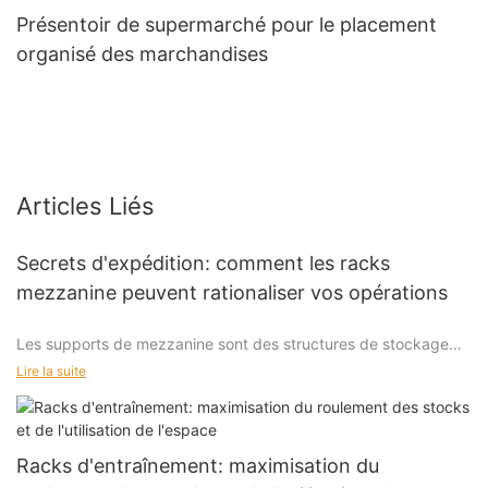
Présentoir de supermarché pour le placement
organisé des marchandises
Articles Liés
Secrets d'expédition: comment les racks
mezzanine peuvent rationaliser vos opérations
Les supports de mezzanine sont des structures de stockage
horizontales placées à mi-chemin entre le sol et le plafond,
Lire la suite
offrant une couche supplémentaire de stockage dans les
entrepôts. Contrairement aux étagères verticales ou
horizontales traditionnelles, les racks de mezzanine offrent une
combinaison de flexibilité, d'évolutivité et de rentabilité. Ils sont
Racks d'entraînement: maximisation du
conçus pour contenir une variété de produits, y compris des