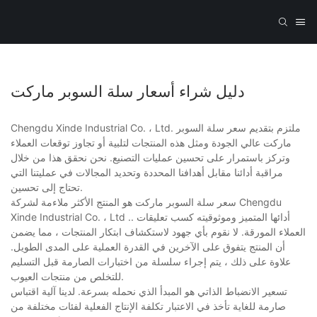
دليل شراء أسعار سلة السوبر ماركت
Chengdu Xinde Industrial Co. ، Ltd. ملتزم بتقديم سعر سلة السوبر
ماركت عالي الجودة ومثل هذه المنتجات لتلبية أو تجاوز توقعات العملاء
وتركز باستمرار على تحسين عمليات التصنيع. نحن نحقق هذا من خلال
مراقبة أدائنا مقابل أهدافنا المحددة وتحديد المجالات في عمليتنا التي
تحتاج إلى تحسين.
سعر سلة السوبر ماركت هو المنتج الأكثر ملاءمة لشركة Chengdu
Xinde Industrial Co. ، Ltd .. أدائها المتميز وموثوقيته كسب تعليقات
العملاء المورقة. لا نقوم بأي جهود لاستكشاف ابتكار المنتجات ، مما يضمن
أن المنتج يتفوق على الآخرين في القدرة العملية على المدى الطويل.
علاوة على ذلك ، يتم إجراء سلسلة من اختبارات الصارمة قبل التسليم
للتخلص من منتجات العيوب.
تسعير الانضباط الذاتي هو المبدأ الذي نحمله بسرعة. لدينا آلية اقتباس
صارمة للغاية تأخذ في الاعتبار تكلفة الإنتاج الفعلية لفئات مختلفة من