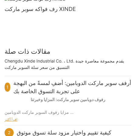
رف فواكه سوبر ماركت XINDE
مقالات ذات صلة
Chengdu Xinde Industrial Co. ، Ltd. يقدم مجموعة معاصرة جيدة
التنسيق من سعر سلة السوبر ماركت
أرفف سوبر ماركت الدوبامين: أضفِ لمسةً من البهجة
1
على تجربة التسوق الخاصة بك
رفوف دوبامين سوبر ماركت: المزايا وخبرتنا
مزايا رفوف السوبر ماركت الدوبامين
اقرأ أكثر
تصميم جذاب: الألوان النابضة بالحياة والتخطيطات المرحة تخلق بيئة
تسوق جذابة، مما يعزز مشاركة العملاء والمبيعات.
كيفية تقييم واختيار مزود سلة تسوق موثوق
2