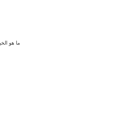
لفهم التأثير 
والتكاليف المر
لسهولة استخدامه
ما يتم تصنيع الع
أو الصلب أو الأ
باستخدام ال
وتنتج غازات الد