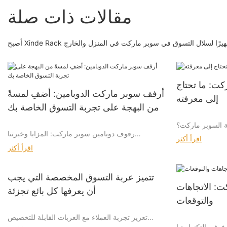
مقالات ذات صلة
الآن مصدرًا شهيرًا لسلال التسوق في سوبر ماركت في المنزل والخارج
كت: ما تحتاج
أرفف سوبر ماركت الدوبامين: أضفِ لمسةً
إلى معرفته
من البهجة على تجربة التسوق الخاصة بك
ة السوبر ماركت؟
رفوف دوبامين سوبر ماركت: المزايا وخبرتنا
اقرأ أكثر
ركت من خلال عدة
اقرأ أكثر
لتصميم والمعايير
مزايا رفوف السوبر ماركت الدوبامين
المواد المستخدمة
تتميز عربة التسوق المخصصة التي يجب
ن العربات مصنوعة
: الاتجاهات
الألومنيوم أو حتى
أن يعرفها كل بائع تجزئة
 البلاستيك خفيفة
والتوقعات
تصميم جذاب: الألوان النابضة بالحياة والتخطيطات
 الألومنيوم أقوى
تعزيز تجربة العملاء مع العربات القابلة للتخصيص
المرحة تخلق بيئة تسوق جذابة، مما يعزز مشاركة
الخشب ، رغم أنها
فوف بالتكنولوجيا