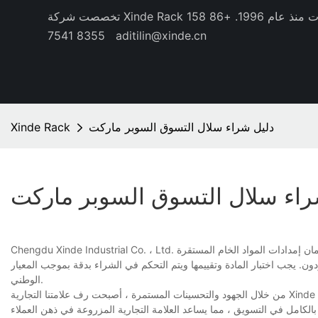
منذ عام 1996.
+86 158
8355 7541
aditilin@xinde.cn
دليل شراء سلال التسوق السوبر ماركت
Xinde Rack
راء سلال التسوق السوبر ماركت
Chengdu Xinde Industrial Co. ، Ltd. يعتمد نظام تنظيم خطير لموردي المواد الخام لسلال تسوق السوبر ماركت. من أجل ضمان إمدادات المواد الخام المستقرة
ردون. يجب اختبار المادة وتقييمها ويتم التحكم في الشراء بدقة بموجب المعيار
الوطني.
من خلال الجهود والتحسينات المستمرة ، أصبحت رف علامتنا التجارية Xinde مرادفًا للخدمة العالية والخدمة الممتازة. نجري تحقيقًا متعمقًا حول طلب العملاء ، ونحاول متابعة