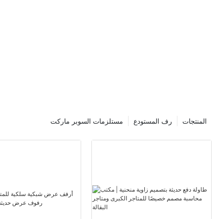
هي عناصر استخد
تنتهي في مداف
في الهدر. عل
استخراج خام ا
العربات ال
تتضمن عملية إنت
في الفرن ، وتسته
البلاستيكية ، من
يتطلب الحفر 
تنقسم إلى ج
المنتجات
رف المستودع
مستلزمات السوبر ماركت
وتضر بالحيا
الأكياس القابلة 
الفوائد الصديقة ل
الأكياس ال