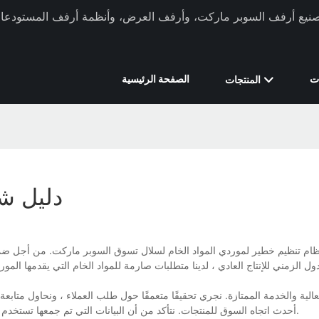
ركة Xinde Rack في تصنيع أرفف السوبر ماركت، وأرفف العرض، وأنظمة أرفف المستودعات 
ت
الصفحة الرئيسية
المنتجات
دليل ش
ول الزمني للإنتاج العادي ، لدينا متطلبات صارمة للمواد الخام التي يقدمها المو
أحدث اتجاه السوق للمنتجات. نتأكد من أن البيانات التي تم جمعها تستخدم بالكامل في التسويق ، مما يساعد العلامة التجارية المزروعة في ذهن العملاء.