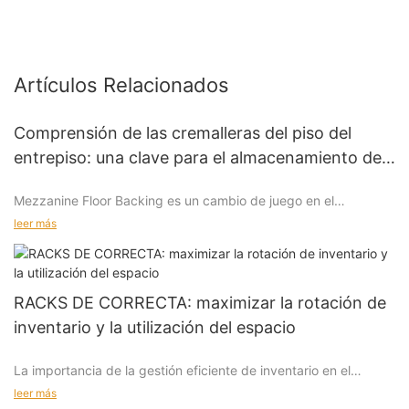
Artículos Relacionados
Comprensión de las cremalleras del piso del
entrepiso: una clave para el almacenamiento de
inventario eficiente
Mezzanine Floor Backing es un cambio de juego en el
almacenamiento de inventario, ofreciendo a las empresas una
leer más
ventaja estratégica para maximizar el espacio y aumentar la
eficiencia operativa. Esta innovadora solución de
almacenamiento proporciona el doble de capacidad de
almacenamiento, lo que permite a las empresas optimizar su
RACKS DE CORRECTA: maximizar la rotación de
espacio vertical y mejorar sus resultados.
inventario y la utilización del espacio
La importancia de la gestión eficiente de inventario en el
almacenamiento moderno
Beneficios del sistema de estanterías de mezzanina
leer más