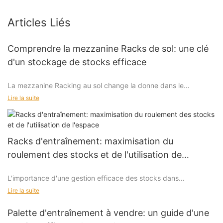
Articles Liés
Comprendre la mezzanine Racks de sol: une clé
d'un stockage de stocks efficace
La mezzanine Racking au sol change la donne dans le
stockage des stocks, offrant aux entreprises un avantage
Lire la suite
stratégique pour maximiser l'espace et stimuler l'efficacité
opérationnelle. Cette solution de stockage innovante offre un
double de la capacité de stockage, permettant aux entreprises
d'optimiser leur espace vertical et d'améliorer leurs résultats.
Racks d'entraînement: maximisation du
roulement des stocks et de l'utilisation de
l'espace
L'importance d'une gestion efficace des stocks dans
Avantages du système de cale de sol mezzanine
l'entreposage moderne
Lire la suite
La mezzanine se démarque en raison de ses nombreux
Les entrepôts modernes sont confrontés à de nombreux défis,
avantages. Voici quelques-uns des principaux avantages:
Palette d'entraînement à vendre: un guide d'une
notamment une augmentation des volumes d'inventaire, un