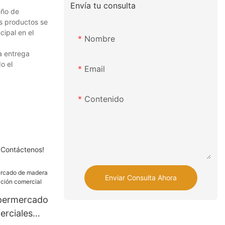
Envía tu consulta
eño de
os productos se
ipal en el
Nombre
a entrega
o el
Email
Contenido
 ¡Contáctenos!
Enviar Consulta Ahora
upermercado
rciales