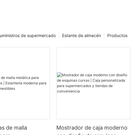
e el carrito
ocas para
da a los niños
rentes plantas
ciación por el
uministros de supermercado
Estante de almacén
Productos
lene un carrito
ndo a los niños
den dibujar en
para
ra collages u
 imaginar el
o estructuras.
l carro es un
a nave
u imaginación,
lución de
as de malla
Mostrador de caja moderno
.