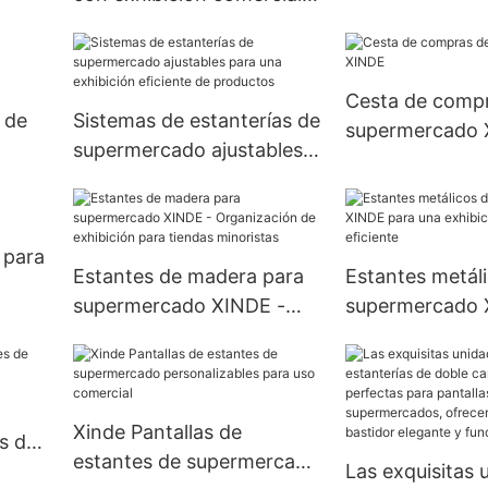
para exhibición
el
para una exhibición de
productos eficiente
Cesta de compr
 de
Sistemas de estanterías de
supermercado
supermercado ajustables
a de
para una exhibición
eficiente de productos
 para
Estantes de madera para
Estantes metál
supermercado XINDE -
supermercado 
Organización de
una exhibición 
exhibición para tiendas
eficiente
minoristas
Xinde Pantallas de
s de
estantes de supermercado
Las exquisitas 