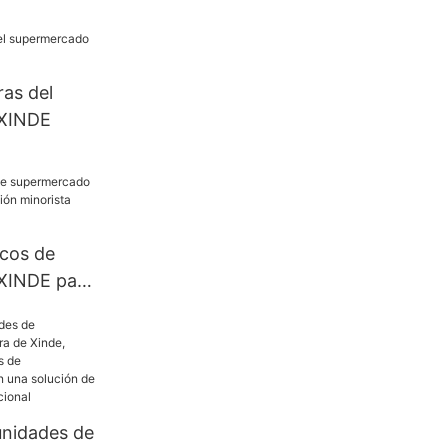
 comercial
as del
 XINDE
icos de
XINDE para
minorista
unidades de