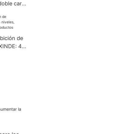
doble cara
ctas para
, ofrecen
 bastidor
bición de
ional
XINDE: 4
le para
os
aumentar la