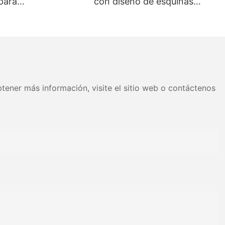
para
con diseño de esquinas
cados | Estantería
curvas | Caja personalizada
para tiendas de
para supermercados y
 cotidianas
les
tiendas de conveniencia
cados a menudo
omestibles, su
cticas y
a gestión del
tener más información, visite el sitio web o contáctenos
n carrito para
 comida para
iendo la
on útiles para
nto, como
ia y desde los
anizar muebles