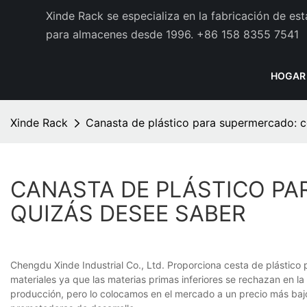
Xinde Rack se especializa en la fabricación de es
para almacenes desde 1996.
+86 158 8355 7541
HOGAR
Xinde Rack
Canasta de plástico para supermercado: c
CANASTA DE PLÁSTICO P
QUIZÁS DESEE SABER
Chengdu Xinde Industrial Co., Ltd. Proporciona cesta de plástico
materiales ya que las materias primas inferiores se rechazan en l
producción, pero lo colocamos en el mercado a un precio más bajo