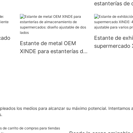
personalizables para uso
estanterías de 
comercial
de Xinde, perfe
pantallas de
supermercados
una solución de
cado
Estante de exhi
Estante de metal OEM
elegante y func
supermercado 
XINDE para estanterías de
ente
niveles, ajustab
almacenamiento de
stas
varios product
supermercados: diseño
ajustable de dos lados
mpleados los medios para alcanzar su máximo potencial. Intentamos 
s.