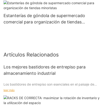
Estanterías de góndola de supermercado
comercial para organización de tiendas
minoristas
Artículos Relacionados
Los mejores bastidores de entrepiso para
almacenamiento industrial
Los bastidores de entrepiso son esenciales en el paisaje de
almacenamiento industrial de hoy en día, ofreciendo soluciones
leer más
de almacenamiento eficientes que optimizan el espacio y
mejoran la eficiencia operativa. La demanda de
almacenamiento eficiente nunca ha sido mayor, y las empresas