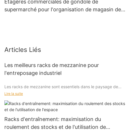
Étagères commerciales de gondole de
supermarché pour l'organisation de magasin de
détail
Articles Liés
Les meilleurs racks de mezzanine pour
l'entreposage industriel
Les racks de mezzanine sont essentiels dans le paysage de
l'entreposage industriel d'aujourd'hui, offrant des solutions de
Lire la suite
stockage efficaces qui optimisent l'espace et améliorent
l'efficacité opérationnelle. La demande de stockage efficace
n'a jamais été plus élevée et les entreprises ont besoin de
façons plus intelligentes de stocker et de récupérer des
Racks d'entraînement: maximisation du
marchandises. En comprenant la valeur que les racks de
roulement des stocks et de l'utilisation de
mezzanine apportent, vous pouvez transformer vos opérations