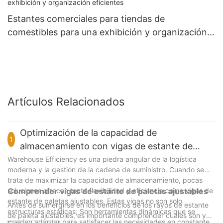
Estantes comerciales para tiendas de
comestibles para una exhibición y organización
eficientes
Artículos Relacionados
Optimización de la capacidad de
1
almacenamiento con vigas de estante de
paleta ajustables
Warehouse Efficiency es una piedra angular de la logística
moderna y la gestión de la cadena de suministro. Cuando se
trata de maximizar la capacidad de almacenamiento, pocas
soluciones ofrecen tanta flexibilidad y eficiencia como vigas de
Comprender vigas de estante de paletas ajustables
estante de paletas ajustables. Estas vigas no son solo
Antes de sumergirse en los beneficios de los rayos de estante
estructuras estáticas; Son herramientas dinámicas que se
de paleta ajustables, es importante comprender cuáles son y
pueden adaptar para satisfacer las necesidades en constante