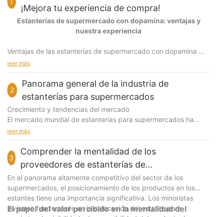
1
¡Mejora tu experiencia de compra!
Estanterías de supermercado con dopamina: ventajas y
nuestra experiencia
Ventajas de las estanterías de supermercado con dopamina
leer más
Diseño llamativo: colores vibrantes y diseños divertidos crean
un entorno de compra atractivo, lo que aumenta la
Panorama general de la industria de
2
participación del cliente y las ventas.
estanterías para supermercados
Crecimiento y tendencias del mercado
Experiencia de compra mejorada: el diseño alegre estimula
El mercado mundial de estanterías para supermercados ha
emociones positivas, haciendo que las compras sean más
experimentado un crecimiento constante, con una tasa de
leer más
agradables y memorables.
crecimiento anual compuesta (CAGR) proyectada del 30 %
entre 2025 y 203015. Este crecimiento está impulsado por la
Comprender la mentalidad de los
Exhibición optimizada de productos: los estantes diseñados
3
expansión de las cadenas minoristas, el auge de la integración
estratégicamente resaltan los productos de manera eficaz, lo
proveedores de estanterías de
del comercio electrónico y la creciente demanda de soluciones
que aumenta la visibilidad y fomenta las compras impulsivas.
supermercados
En el panorama altamente competitivo del sector de los
de almacenamiento eficientes. Los sistemas de estanterías
supermercados, el posicionamiento de los productos en los
inteligentes, equipados con tecnologías IoT y RFID, están
Durabilidad y funcionalidad: Fabricados con materiales de alta
estantes tiene una importancia significativa. Los minoristas
ganando terreno por su capacidad para agilizar la gestión del
calidad, nuestros estantes son resistentes y prácticos, lo que
invierten fuertemente en la colocación del estante para
El papel del valor percibido en la mentalidad del
inventario y mejorar la eficiencia operativa.
garantiza un uso a largo plazo.