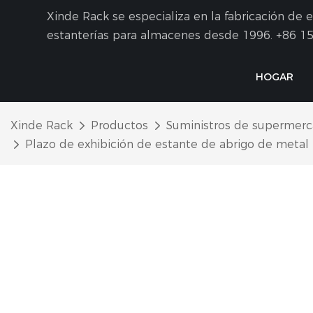
Xinde Rack se especializa en la fabricación de
estanterías para almacenes desde 1996.
+86 15
HOGAR
Xinde Rack
Productos
Suministros de supermer
Plazo de exhibición de estante de abrigo de metal 