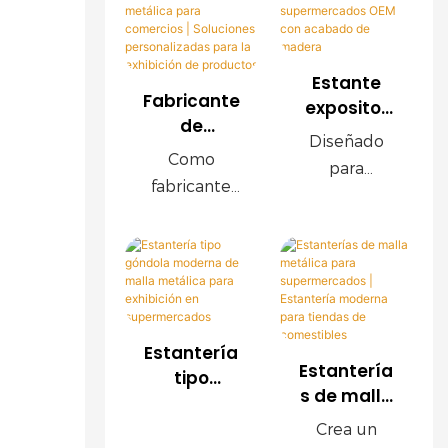
Estante
Fabricante
expositor
de
de malla
Diseñado
estantería
metálica
Como
para
s de malla
para
fabricante
supermerca
metálica
supermerc
profesional
dos
para
ados OEM
de
comercios |
modernos,
con
estanterías
Soluciones
este
acabado
para
personaliz
expositor de
de madera
comercios,
adas para
malla
ofrecemos
la
Estantería
metálica
Estantería
exhibición
sistemas de
tipo
OEM ofrece
s de malla
de
góndola
estanterías
una
metálica
productos
moderna
de malla
Crea un
durabilidad
para