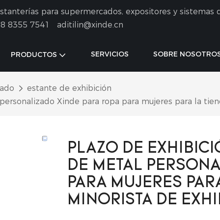
 estanterías para supermercados, expositores y sistemas 
8 8355 7541
aditilin@xinde.cn
SERVICIOS
SOBRE NOSOTRO
PRODUCTOS
cado
estante de exhibición
personalizado Xinde para ropa para mujeres para la tien
PLAZO DE EXHIBICI
DE METAL PERSONA
PARA MUJERES PARA
MINORISTA DE EXHI