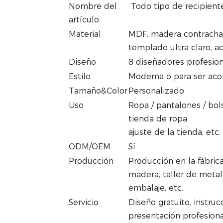
Nombre del
Todo tipo de recipiente
artículo
Material
MDF, madera contrachap
templado ultra claro, ac
Diseño
8 diseñadores profesion
Estilo
Moderna o para ser aco
Tamaño&Color
Personalizado
Uso
Ropa / pantalones / bols
tienda de ropa
ajuste de la tienda, etc.
ODM/OEM
Sí
Producción
Producción en la fábric
madera, taller de metal,
embalaje, etc.
Servicio
Diseño gratuito, instruc
presentación profesiona