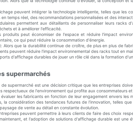
tion. Alors que la technologie continue d'évoluer, la conception et 
'affichage peuvent intégrer la technologie intelligente, telles que 
s en temps réel, des recommandations personnalisées et des interacti
dulaires permettent aux détaillants de personnaliser leurs racks d
chets et à améliorer l'efficacité.
des produits peut économiser de l'espace et réduire l'impact envi
mentaire, ce qui peut réduire la consommation d'énergie.
 Alors que la durabilité continue de croître, de plus en plus de fab
ents peuvent réduire l'impact environnemental des racks tout en main
ports d'affichage durables de jouer un rôle clé dans la formation d'u
les supermarchés
 de supermarché est une décision critique que les entreprises doiven
s respectueux de l'environnement qui profite aux consommateurs et 
 évaluer les fabricants en fonction de leur engagement envers les m
 la considération des tendances futures de l'innovation, telles que 
e paysage de vente au détail en constante évolution.
s entreprises peuvent permettre à leurs clients de faire des choix r
 maintenant, et l'adoption de solutions d'affichage durable est une 