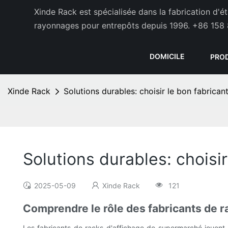
Xinde Rack est spécialisée dans la fabrication d'
rayonnages pour entrepôts depuis 1996.
+86 158 
DOMICILE
PRO
Xinde Rack
Solutions durables: choisir le bon fabrica
Solutions durables: choisi
2025-05-09
Xinde Rack
121
Comprendre le rôle des fabricants de 
Les fabricants de racks d'affichage de supermarché jouent u