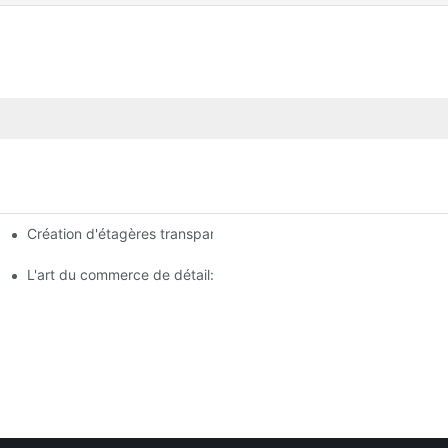
Création d'étagères transparentes: Conseils de conception d'ét
analyse complète
agasin
L'art du commerce de détail: choisir les meilleurs racks pour vos