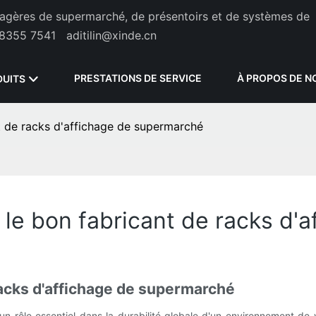
étagères de supermarché, de présentoirs et de systèmes de
8355 7541
aditilin@xinde.cn
PRESTATIONS DE SERVICE
À PROPOS DE N
DUITS
nt de racks d'affichage de supermarché
r le bon fabricant de racks d
racks d'affichage de supermarché
n rôle essentiel dans la durabilité globale d'un environnement de 