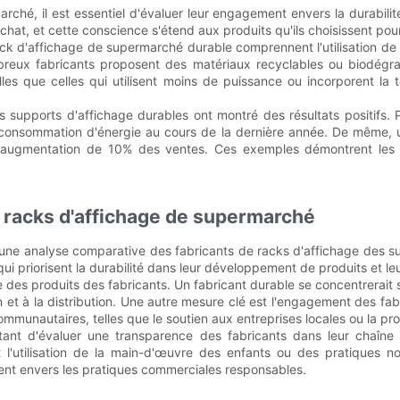
rché, il est essentiel d'évaluer leur engagement envers la durabili
chat, et cette conscience s'étend aux produits qu'ils choisissent pou
rack d'affichage de supermarché durable comprennent l'utilisation 
reux fabricants proposent des matériaux recyclables ou biodégrad
les que celles qui utilisent moins de puissance ou incorporent la t
 supports d'affichage durables ont montré des résultats positifs
onsommation d'énergie au cours de la dernière année. De même, un 
augmentation de 10% des ventes. Ces exemples démontrent les av
 racks d'affichage de supermarché
s, une analyse comparative des fabricants de racks d'affichage des
s qui priorisent la durabilité dans leur développement de produits et le
des produits des fabricants. Un fabricant durable se concentrerait s
et à la distribution. Une autre mesure clé est l'engagement des fabr
ommunautaires, telles que le soutien aux entreprises locales ou la pro
tant d'évaluer une transparence des fabricants dans leur chaîne d
 l'utilisation de la main-d'œuvre des enfants ou des pratiques n
t envers les pratiques commerciales responsables.