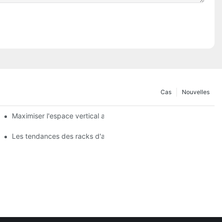
Cas
Nouvelles
agères de gondole
Maximiser l'espace vertical avec des conceptions créatives de 
 produits
Les tendances des racks d'affichage des magasins que vous de