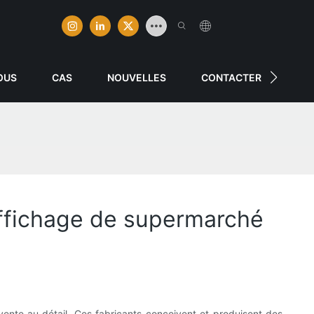
OUS
CAS
NOUVELLES
CONTACTER
'affichage de supermarché
vente au détail. Ces fabricants conçoivent et produisent des