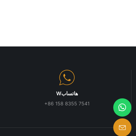
Wهاتساب
+86 158 8355 7541