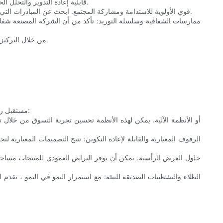
3. قابلية إعادة التدوير والتحلل الحيوي: اختيار الشركات المصنعة التي توفر منتجات قابلة لإعادة التدوير أو قابلة للتحلل. هذا يضمن أن الرفوف لن تضر بالبيئة بعد لم تعد قيد الاستخدام.
4. المسؤولية الاجتماعية للشركات (CSR): من المرجح أن تعطي الشركة المصنعة التي لديها برنامج CSR قوي الأولوية للاستدامة ومشاركة المجتمع. ابحث عن المبادرات التي تدعم الشركات المحلية أو تعزز الوعي البيئي.
من خلال التركيز على هذه العوامل ، يمكن للشركات اختيار شركة تصنيع رف عرض سوبر ماركت تتوافق مع أهداف الاستدامة وتساهم في بيئة تجزئة أكثر ملاءمة للبيئة.
مستقبل رفوف العرض المستدامة مليئة بالابتكار. مع استمرار تطور التكنولوجيا ، وكذلك تصميم ووظائف هذه الرفوف. فيما يلي بعض الاتجاهات الناشئة للمشاهدة: