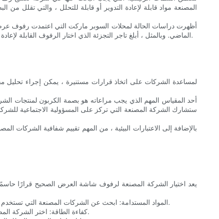
المصنعة مواد قابلة لإعادة التدوير أو قابلة للتحلل ، والتي تقلل من ال
الماضي. وبالمثل ، أبلغ تاجر التجزئة الذي اختار الرفوف القابلة لإعادة التدوير عن زيادة بنسبة 15 ٪ في مشاركة العملاء وزيادة 10 ٪ في المبيعات. توضح هذه الأمثلة الفوائد الملموسة للاستثمار في حلول العرض المستدامة.
لمساعدة الشركات على اتخاذ قرارات مستنيرة ، يمكن إجراء تحليل مق
أحد المقياس المهم الذي يجب مراعاته هو بصمة الكربون لمنتجات الشركات
بالإضافة إلى الاعتبارات البيئية ، من المهم تقييم شفافية الشركات ا
يعد اختيار الشركة المصنعة لرفوف شاشة العرض الصحيح قرارًا حاسمًا 
1. المواد المستدامة: ابحث عن الشركات المصنعة التي تستخدم مواد صديقة للبيئة ، مثل الورق المعاد تدويره أو الخيزران أو المعدن المعاد تدويره. هذه المواد أكثر استدامة من الخيارات التقليدية ولها تأثير بيئي أقل.
2. كفاءة الطاقة: اختر الشركة المصنعة التي تقدم تصميمات موفرة للطاقة. الرفوف الموفرة للطاقة لا تقلل فقط من استهلاك الطاقة ولكن أيضًا انخفاض التكاليف التشغيلية للشركات.