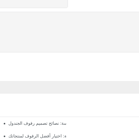
إنشاء أرفف سلسة: نصائح تصميم رفوف الجندول
عرض فن البيع بالتجزئة: اختيار أفضل الرفوف لمنتجاتك