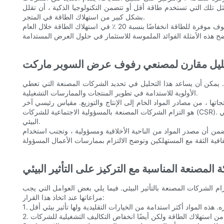
 مثل تلك التي تستخدم طاقة أقل أو تتضمن التكنولوجيا الذكية ، أن تقلل
بشكل كبير من استهلاك الطاقة في المتجر.
أظهرت دراسات الحالة لمحلات السوبر ماركت التي اعتمدت رفوف عرض مستدامة نتائج إيجابية. على سبيل المثال ، سجل السوبر ماركت الذي نفذ رفوف موفرة للطاقة انخفاضًا بنسبة 20 ٪ في استهلاك الطاقة خلال العام
ليل مقارن لمصنعي رفوف عرض السوبر ماركت
 يمكن أن يساعد هذا التحليل في تحديد الشركات المصنعة التي تعطي
الأولوية للاستدامة في تطوير المنتجات والممارسات التشغيلية.
تها ، من مصادر المواد الخام إلى الإنتاج والتوزيع. مقياس رئيسي آخر
هو التزام الشركات المصنعة بالمسؤولية الاجتماعية للشركات (CSR). ستشارك الشركة المصنعة التي تركز على المسؤولية الاجتماعية للشركات في مبادرات تعتمد على المجتمع ، مثل دعم الشركات المحلية أو تعزيز الوعي
البيئي.
ضمن أن مصدر المواد من الناحية الأخلاقية ومسؤولية ، وتجنب استخدام
 المصنعة المناسبة مع التركيز على التأثير البيئي
 الشركات المصنعة بالتأثير البيئي. فيما يلي بعض العوامل التي يجب
مراعاتها عند اتخاذ هذا القرار: