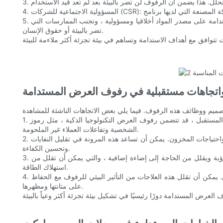
5. ممارسات الشفافية وسلسلة التوريد: تأكد من أن الشركة المصنعة شفافة حول ممارسات سلسلة التوريد الخاصة بهم. ستعمل الشركة المصنعة المستدامة على مصدر المواد أخلاقيا ومسؤولية ، وتجنب الممارسات التي
تضر بالبيئة أو حقوق الإنسان.
اتجاهات مستقبلية في رفوف العرض المستدامة
1. أنظمة العرض الذكية: في المستقبل ، قد تتضمن رفوف العرض التكنولوجيا الذكية ، مثل رموز QR أو الأنظمة الآلية. يمكن لهذه الأنظمة تحسين تجربة التسوق من خلال توفير المعلومات في الوقت الفعلي والتوصيات
الشخصية وتفاعلات العملاء غير الملحومة.
2. الرفوف المعيارية والقابلة لإعادة التكوين: تتيح التصميمات المعيارية لتجار التجزئة تخصيص رفوف العرض الخاصة بهم لتلبية تفضيلات العملاء المتغيرة واحتياجات المخزون. يمكن أن تساعد هذه المرونة في تقليل النفايات
وتحسين الكفاءة.
3. حلول العرض الرأسية: يمكن أن يوفر التراص العمودي للمنتجات مساحة وتقليل التأثير البيئي لرفوف العرض. يعمل هذا التصميم أيضًا على تحسين الرؤية ويقلل من الحاجة إلى إضاءة إضافية ، والتي يمكن أن تقلل من
استهلاك الطاقة.
4. الطلاء والتشطيبات الصديقة للبيئة: مع استمرار النمو في النمو ، تقدم المزيد من الشركات المصنعة الطلاء الصديقة للبيئة والتشطيبات لرفوف العرض. يمكن أن تقلل هذه العلاجات من التأثير البيئي للرفوف مع الحفاظ
على متانتها ومظهرها.