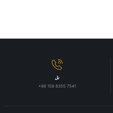
تل
+86 158 8355 7541