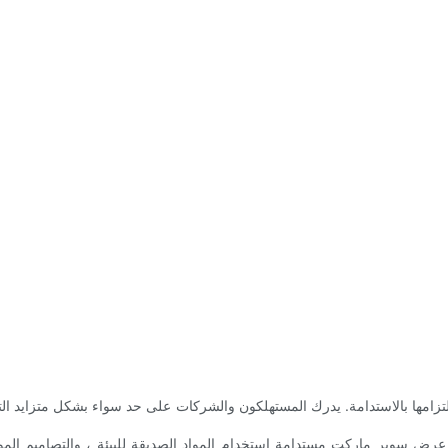
ها بالاستدامة. يدرك المستهلكون والشركات على حد سواء بشكل متزايد التأثير
 سوبر ماركت مستدامة استخدام المواد الصديقة للبيئة ، والتصاميم الموفرة