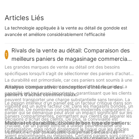
Articles Liés
La technologie appliquée à la vente au détail de gondole est
avancée et améliore considérablement l'efficacité
Rivals de la vente au détail: Comparaison des
1
meilleurs paniers de magasinage commerciaux
pour les grandes marques
Les grandes marques de vente au détail ont des besoins
spécifiques lorsqu'il s'agit de sélectionner des paniers d'achat.
La durabilité est primordiale, car ces paniers sont soumis à une
utilisation intensive pendant les heures d'achat de pointe. La
Analyse comparative: conception d'intérieur des
capacité est tout aussi importante, garantissant que les clients
paniers d'achat commerciaux:
peuvent transporter une charge substantielle sans tension. La
Le design intérieur d'un panier est un facteur critique dans son
visibilité est un autre facteur clé; Dans les magasins bondés, un
efficacité. De nombreux conceptions modernes comportent des
panier qui se démarque peut avoir un impact significatif sur les
paniers compartimentés, permettant aux clients de séparer les
décisions d'achat des clients. De plus, la convivialité est
articles par type ou objectif. Cela améliore non seulement
Matériel et durabilité: choisir le bon type de paniers:
cruciale, car un panier difficile à utiliser peut entraîner une
l'organisation, mais réduit également le risque que les articles
Le choix du matériel a un impact significatif sur la durabilité
frustration et, par conséquent, des ventes perdues. Les
soient endommagés ou mélangés. Certains paniers sont conçus
d'un panier. Les paniers en plastique sont rentables et légers
grandes marques nécessitent souvent des paniers qui sont non