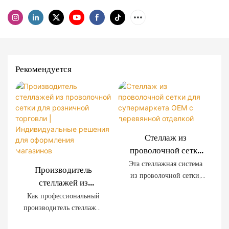
Рекомендуется
Стеллаж из
проволочной сетки
для супермаркета
Эта стеллажная система
Производитель
OEM с деревянной
из проволочной сетки,
стеллажей из
отделкой
разработанная
проволочной сетки
Как профессиональный
специально для
для розничной
производитель стеллажей
современных
торговли |
для розничной торговли,
супермаркетов,