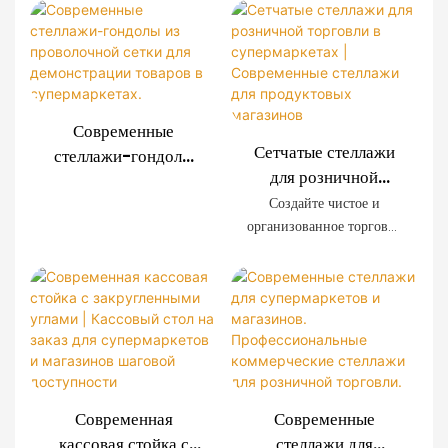
мы предлагаем системы
Индивидуальные
отличается
стеллажей из
решения для
исключительной
проволочной сетки,
оформления
прочностью, простотой
изготовленные на заказ,
установки и
магазинов
для супермаркетов,
возможностью
сетевых магазинов,
индивидуальной
Современные
магазинов шаговой
настройки. Декоративные
Сетчатые стеллажи
стеллажи-гондолы
доступности и
панели с имитацией
для розничной
из проволочной
розничных брендов по
древесной текстуры
торговли в
сетки для
Создайте чистое и
всему миру. Мы
создают премиальную
супермаркетах |
организованное торговое
демонстрации
предоставляем услуги
торговую атмосферу,
Современные
пространство с помощью
товаров в
OEM и ODM, а также
сохраняя при этом
наших современных
стеллажи для
супермаркетах.
оказываем полную
прочность, необходимую
стеллажей из
продуктовых
поддержку в
для промышленного
проволочной сетки.
магазинов
планировании торговых
использования.
Прочная стальная рама,
площадей.
декоративная отделка под
дерево и модульные
панели из проволочной
Современная
Современные
сетки позволяют
кассовая стойка с
стеллажи для