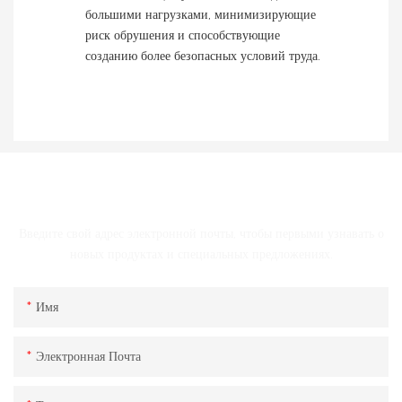
большими нагрузками, минимизирующие
риск обрушения и способствующие
созданию более безопасных условий труда.
СВЯЗАТЬСЯ С НАМИ
Введите свой адрес электронной почты, чтобы первыми узнавать о
новых продуктах и ​​специальных предложениях.
Имя
Электронная Почта