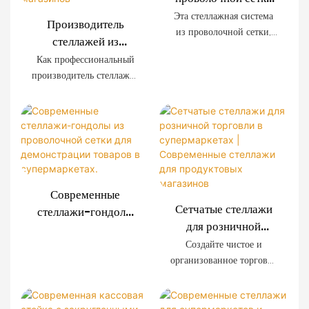
для супермаркета
Эта стеллажная система
Производитель
OEM с деревянной
из проволочной сетки,
стеллажей из
отделкой
разработанная
проволочной сетки
Как профессиональный
специально для
для розничной
производитель стеллажей
современных
торговли |
для розничной торговли,
супермаркетов,
мы предлагаем системы
Индивидуальные
отличается
стеллажей из
решения для
исключительной
проволочной сетки,
оформления
прочностью, простотой
изготовленные на заказ,
установки и
магазинов
для супермаркетов,
возможностью
сетевых магазинов,
индивидуальной
Современные
магазинов шаговой
настройки. Декоративные
Сетчатые стеллажи
стеллажи-гондолы
доступности и
панели с имитацией
для розничной
из проволочной
розничных брендов по
древесной текстуры
торговли в
сетки для
Создайте чистое и
всему миру. Мы
создают премиальную
супермаркетах |
организованное торговое
демонстрации
предоставляем услуги
торговую атмосферу,
Современные
пространство с помощью
товаров в
OEM и ODM, а также
сохраняя при этом
наших современных
стеллажи для
супермаркетах.
оказываем полную
прочность, необходимую
стеллажей из