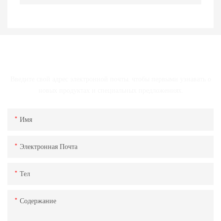
СВЯЗАТЬСЯ С НАМИ
Введите свой адрес электронной почты, чтобы первыми узнавать о
новых продуктах и ​​специальных предложениях.
Имя
Электронная Почта
Тел
Содержание