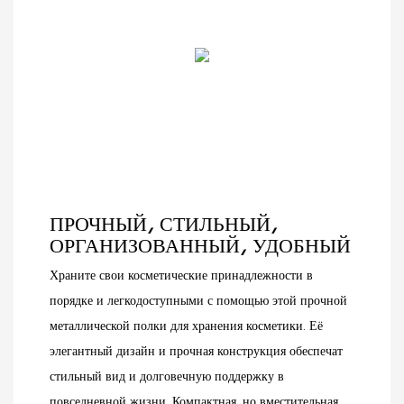
Благодаря элегантному
привлекательность ваших
черно-белому дизайну,
товаров. Будь то
прочной стальной
продукты питания,
конструкции и
косметика или другие
встроенным
товары, эта система
перфорированным
стеллажей обеспечит
панелям, эта кассовая
надежную поддержку и
станция сочетает в себе
организованную
функциональность,
презентацию, помогая
долговечность и
вам привлечь больше
современную эстетику.
покупателей и увеличить
ПРОЧНЫЙ, СТИЛЬНЫЙ,
продажи.
ОРГАНИЗОВАННЫЙ, УДОБНЫЙ
Храните свои косметические принадлежности в
порядке и легкодоступными с помощью этой прочной
металлической полки для хранения косметики. Её
элегантный дизайн и прочная конструкция обеспечат
стильный вид и долговечную поддержку в
повседневной жизни. Компактная, но вместительная,