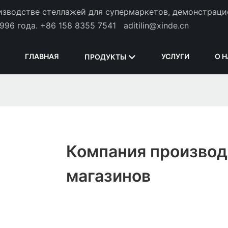
оизводстве стеллажей для супермаркетов, демонстрац
996 года.
+86 158 8355 7541
aditilin@xinde.cn
ГЛАВНАЯ
УСЛУГИ
О 
ПРОДУКТЫ
Компания производ
магазинов