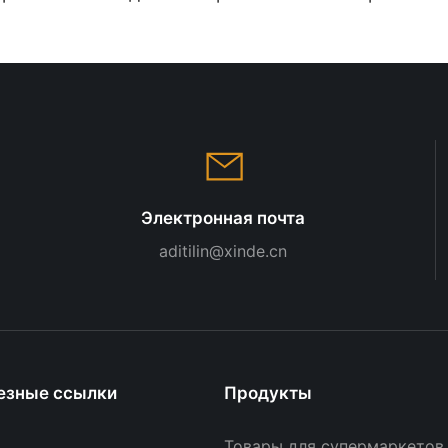
сетки для демонстрации
супермар
товаров в супермаркетах.
Совреме
для про
магазин
Электронная почта
aditilin@xinde.cn
езные ссылки
Продукты
Товары для супермаркетов