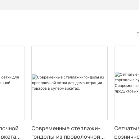
лочной
Современные стеллажи-
Сетчаты
аркета
гондолы из проволочной
рознично