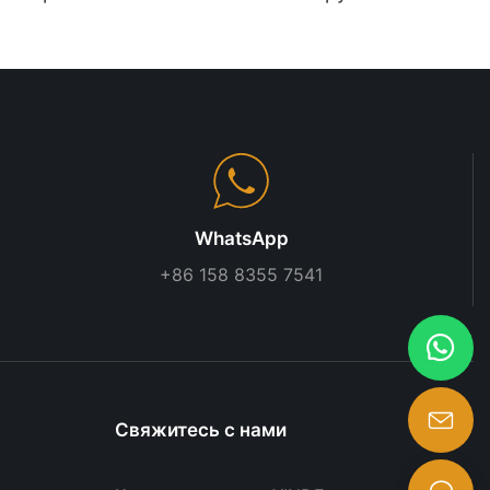
кетах |
углами | Кассовый стол на
нные стеллажи
заказ для супермаркетов и
дуктовых
магазинов шаговой
ов
доступности
WhatsApp
+86 158 8355 7541
Свяжитесь с нами