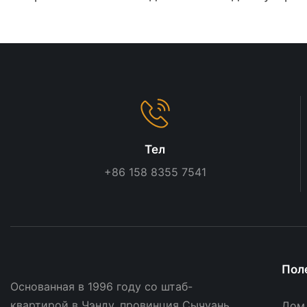
розничной торговли |
OEM с деревянной
Индивидуальные решения
отделкой
для оформления магазинов
Тел
+86 158 8355 7541
Пол
Основанная в 1996 году со штаб-
квартирой в Чэнду, провинция Сычуань,
Дом