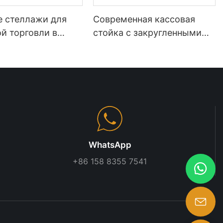
е стеллажи для
Современная кассовая
й торговли в
стойка с закругленными
кетах |
углами | Кассовый стол на
нные стеллажи
заказ для супермаркетов и
дуктовых
магазинов шаговой
ов
доступности
WhatsApp
+86 158 8355 7541