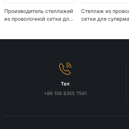
Производитель стеллажей
Стеллаж из прово
из проволочной сетки для
сетки для суперм
розничной торговли |
OEM с деревянной
Индивидуальные решения
отделкой
для оформления магазинов
Тел
+86 158 8355 7541