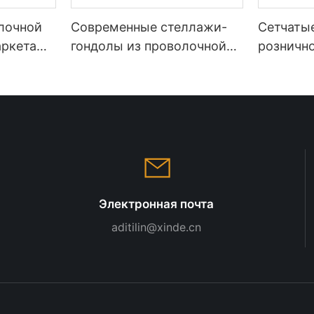
лочной
Современные стеллажи-
Сетчаты
аркета
гондолы из проволочной
рознично
сетки для демонстрации
супермар
товаров в супермаркетах.
Совреме
для про
магазин
Электронная почта
aditilin@xinde.cn