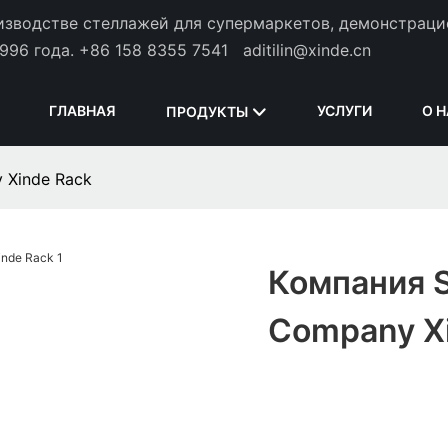
оизводстве стеллажей для супермаркетов, демонстрац
996 года.
+86 158 8355 7541
aditilin@xinde.cn
ГЛАВНАЯ
УСЛУГИ
О 
ПРОДУКТЫ
 Xinde Rack
Компания S
Company X