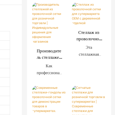
Стеллаж из
проволочной
сетки для
Эта
Производите
супермаркета
стеллажная
ль стеллажей
OEM с
система из
из
деревянной
Как
проволочной
проволочной
отделкой
профессионал
сетки,
сетки для
ьный
разработанная
розничной
производитель
торговли |
специально
стеллажей для
Индивидуаль
для
розничной
ные решения
современных
торговли, мы
для
супермаркетов
предлагаем
оформления