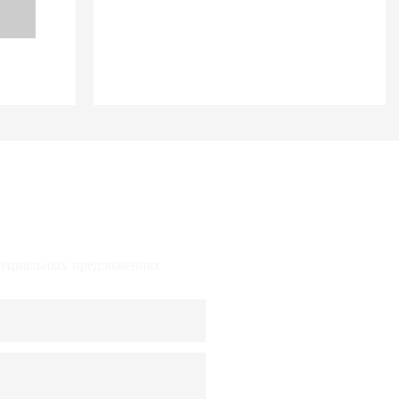
функциональн
ю
ость,
презентацию,
долговечность
помогая вам
и
привлечь
современную
больше
эстетику.
покупателей и
увеличить
продажи.
специальных предложениях.