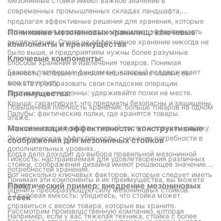
Мезонинные стойки имеют важное значение в
Контролировать и поддерживать
: Как только ваша
современных промышленных складах ландшафта,
система будет запущена, следите за ее
предлагая эффективные решения для хранения, которые
производительностью и поддерживайте ее по мере
оптимизируют пространство и повышают эффективность
Понимание мезониновых хранилищ: ключевые
необходимости. Регулярное техническое обслуживание
эксплуатации. Спрос на эффективное хранение никогда не
компоненты и преимущества
поможет обеспечить, чтобы балки оставались прочными и
было выше, и предприятиям нужны более разумные
стабильными с течением времени.
Ключевые компоненты:
способы хранения и извлечения товаров. Понимая
Базовая платформа: фундамент, который поддерживает
ценность, которые приносят мезониновые стойки, вы
всю структуру.
можете преобразовать свои складские операции.
Вертикальные колонны: удерживайте полки на месте.
Преимущества:
Крыша: гарантирует, что предметы безопасны и защищены.
Повышенная плотность хранения: больше товаров на одном
Палубы: фактические полки, где хранятся товары.
этаже.
Улучшенная доступность: легкий доступ к товарам сверху.
Максимизация эффективности: конструктивные
Экономическая эффективность: снижение потребности в
соображения для мезонинных стойков
дополнительных уровнях.
Когда дело доходит до выбора правильной мезонинной
Гибкость: настраиваемая для удовлетворения различных
стойки, соображения дизайна имеют решающее значение.
потребностей хранения.
Вот несколько ключевых факторов, которые следует иметь
Понимая эти компоненты и их преимущества, вы можете
в виду:
Практический пример: внедрение мезониновых
оценить преобразующую силу мезониновых стойков.
1. Грудовая емкость: убедитесь, что стойка может
стоек
справиться с весом товара, которые вы храните.
Рассмотрим производственную компанию, которая
Например, если у вас тяжелая техника, стойка с более