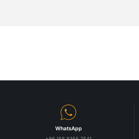
ны в
я из которых
ний.
ь является
ды с
иене и
родная сталь
чески
дит для
зования.
гкий и более
льно подходит
ачества:
держиваются
в,
соответствует
WhatsApp
показатели.
+86 158 8355 7541