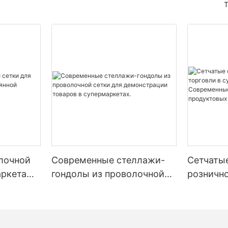
водства, что приведет к
стойки могут эффективно упра
то RFID -системы могут
й мощности и лучшему
широким спектром продуктов,
бки запасов до 90%, что
ю ресурсов.
деликатного медицинского об
нижению эксплуатационных
тяжелых промышленных компо
5%. Например, основная сеть
надежного производителя пре
в внедрила RFID -системы,
ачительным преимуществом
могут изо всех сил пытаться 
к значительному повышению
ышение безопасности.
для хранения, которые удовле
аса и снижению
венные стойки построены с
конкретные потребности, что 
нных расходов на 15%.
ериалами и точными
неэффективности и увеличению
и, минимизируя риск аварий.
 повышает эффективность, но
 складе правильно
По сути, выбор надежного про
бходимость ручного труда,
овары предотвращают
кантилеверов - это стратегич
зинам сосредоточиться на
ованный доступ и снижают
которое может значительно по
чества обслуживания
повреждения, обеспечивая
успех вашего бизнеса. Выбира
платная интеграция
сную рабочую среду. Кроме
доверенного партнера, предпр
стеллажи превратила некогда
лочной
Современные стеллажи-
Сетчаты
йки часто включают такие
убедиться, что они оснащены 
трудоемкую задачу
как воздействие
удовлетворения развивающих
аркета
гондолы из проволочной
рознично
апасами в оптимизированный
я и меры по предотвращению
потребностей, поддержания о
сетки для демонстрации
супермар
авляемый данными.
орые необходимы для
производительности и избежа
товаров в супермаркетах.
Совреме
ия несчастных случаев,
дорогостоящего простоя.
для про
 привести к значительной
в.