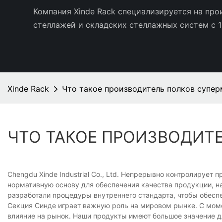
Компания Xinde Rack специализируется на пр
стеллажей и складских стеллажных систем с 1
Xinde Rack
Что такое производитель полков супе
ЧТО ТАКОЕ ПРОИЗВОДИТ
Chengdu Xinde Industrial Co., Ltd. Непрерывно контролируе
нормативную основу для обеспечения качества продукции, н
разработали процедуры внутреннего стандарта, чтобы обес
Секция Синде играет важную роль на мировом рынке. С мом
влияние на рынок. Наши продукты имеют большое значение дл