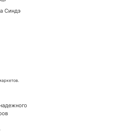
а Синдэ
маркетов.
надежного
ров