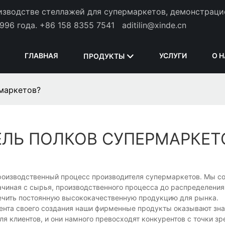
оизводстве стеллажей для супермаркетов, демонстрац
996 года.
+86 158 8355 7541
aditilin@xinde.cn
ГЛАВНАЯ
УСЛУГИ
О 
ПРОДУКТЫ
рмаркетов?
ЕЛЬ ПОЛКОВ СУПЕРМАРКЕТ
т производственный процесс производителя супермаркетов. Мы с
ачиная с сырья, производственного процесса до распределения
печить постоянную высококачественную продукцию для рынка.
ента своего создания наши фирменные продукты оказывают зна
я клиентов, и они намного превосходят конкурентов с точки зр