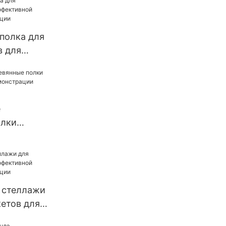
полка для
в для
е
олки
 для
 бизнеса
 стеллажи
етов для