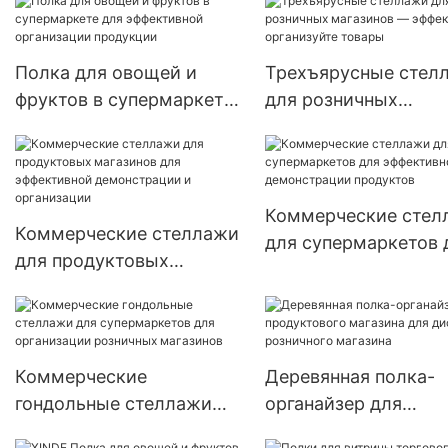
эффективное решен
для мерчендайзинга
Полка для овощей и
Трехъярусные стел
фруктов в супермаркете
для розничных
для эффективной
магазинов — эффек
организации продукции
организуйте товары
Коммерческие стел
Коммерческие стеллажи
для супермаркетов 
для продуктовых
эффективной
магазинов для
демонстрации прод
эффективной
демонстрации и
организации
Коммерческие
Деревянная полка-
гондольные стеллажи
органайзер для
для супермаркетов для
продуктового магаз