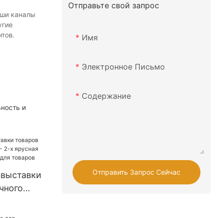
Отправьте свой запрос
аши каналы
угие
тов.
Имя
Электронное Письмо
Содержание
ность и
Отправить Запрос Сейчас
 выставки
чного
 ярусная
я полка