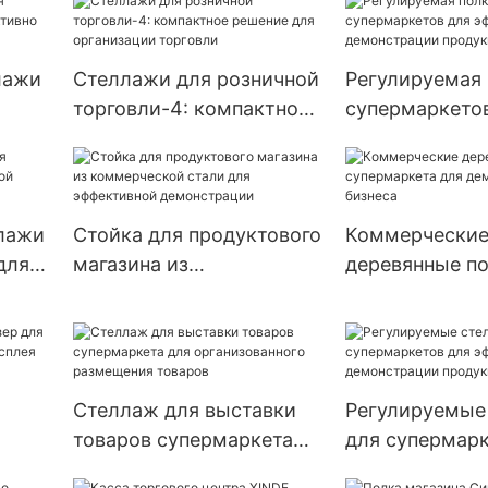
ие
для товаров
лажи
Стеллажи для розничной
Регулируемая 
торговли-4: компактное
супермаркето
тивно
решение для
эффективной
организации торговли
демонстрации
продукции
лажи
Стойка для продуктового
Коммерчески
для
магазина из
деревянные п
коммерческой стали для
супермаркета
уктов
эффективной
демонстрации
демонстрации
Стеллаж для выставки
Регулируемые
товаров супермаркета
для супермарк
ина
для организованного
эффективной