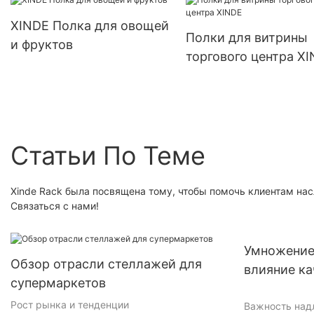
организации розничных
для дисплея рознич
XINDE Полка для овощей
магазинов
магазина
Полки для витрины
и фруктов
торгового центра X
Статьи По Теме
Xinde Rack была посвящена тому, чтобы помочь клиентам на
Связаться с нами!
Умножение
Обзор отрасли стеллажей для
влияние ка
супермаркетов
хранения 
Рост рынка и тенденции
Важность над
производи