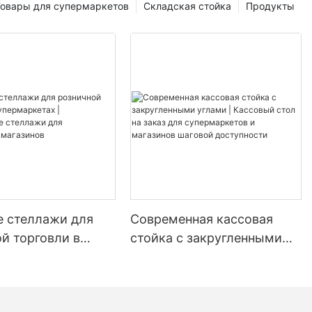
влять
Товары для супермаркетов
Складская стойка
Продукты
 от
орудования до
нентов. Без
дприятия
найти решения
творяют их
приводит к
 затрат.
изводителя
еское решение,
влиять на
я
иятия могут
е стеллажи для
Современная кассовая
для
ся
й торговли в
стойка с закругленными
птимальной
кетах |
углами | Кассовый стол на
ть
нные стеллажи
заказ для супермаркетов и
дуктовых
магазинов шаговой