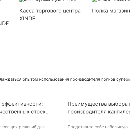
ного
размещения товаров
демонстрации
Касса торгового центра
Полка магазин
продукции
XINDE
INDE
слаждаться опытом использования производителя полков супер
 эффективности:
Преимущества выбора 
чественных стоек
производителя кантиле
от ведущих
лежащих решений для
Представьте себе небольшую
телей