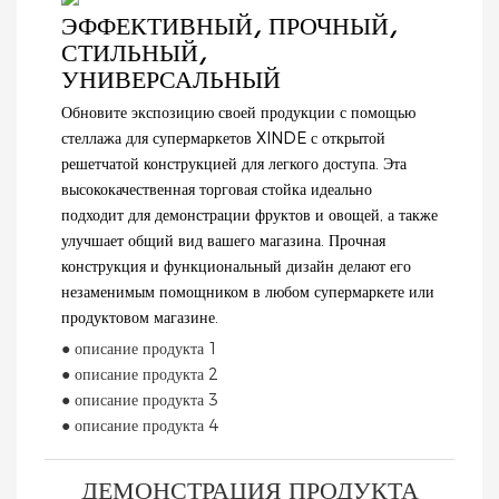
доступности,
не только максимально
доступности и
ЭФФЕКТИВНЫЙ, ПРОЧНЫЙ,
специализированных
увеличивают площадь
специализированных
СТИЛЬНЫЙ,
магазинов и фирменных
выкладки, но и
розничных магазинов.
УНИВЕРСАЛЬНЫЙ
торговых точек.
повышают визуальную
Благодаря элегантному
привлекательность ваших
Обновите экспозицию своей продукции с помощью
черно-белому дизайну,
товаров. Будь то
стеллажа для супермаркетов XINDE с открытой
прочной стальной
продукты питания,
решетчатой ​​конструкцией для легкого доступа. Эта
конструкции и
косметика или другие
высококачественная торговая стойка идеально
встроенным
товары, эта система
подходит для демонстрации фруктов и овощей, а также
перфорированным
стеллажей обеспечит
улучшает общий вид вашего магазина. Прочная
панелям, эта кассовая
надежную поддержку и
конструкция и функциональный дизайн делают его
станция сочетает в себе
организованную
незаменимым помощником в любом супермаркете или
функциональность,
презентацию, помогая
продуктовом магазине.
долговечность и
вам привлечь больше
● описание продукта 1
современную эстетику.
покупателей и увеличить
● описание продукта 2
продажи.
● описание продукта 3
● описание продукта 4
ДЕМОНСТРАЦИЯ ПРОДУКТА