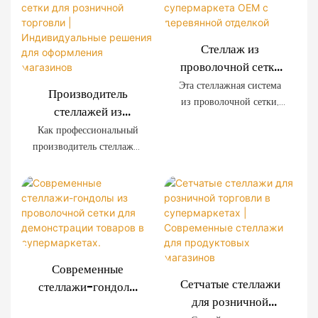
Стеллаж из
проволочной сетки
для супермаркета
Эта стеллажная система
Производитель
OEM с деревянной
из проволочной сетки,
стеллажей из
отделкой
разработанная
проволочной сетки
Как профессиональный
специально для
для розничной
производитель стеллажей
современных
торговли |
для розничной торговли,
супермаркетов,
мы предлагаем системы
Индивидуальные
отличается
стеллажей из
решения для
исключительной
проволочной сетки,
оформления
прочностью, простотой
изготовленные на заказ,
установки и
магазинов
для супермаркетов,
возможностью
сетевых магазинов,
индивидуальной
Современные
магазинов шаговой
настройки. Декоративные
Сетчатые стеллажи
стеллажи-гондолы
доступности и
панели с имитацией
для розничной
из проволочной
розничных брендов по
древесной текстуры