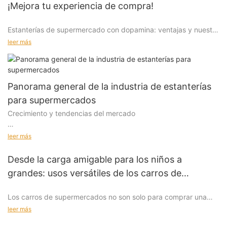
¡Mejora tu experiencia de compra!
Estanterías de supermercado con dopamina: ventajas y nuestra
experiencia
leer más
Ventajas de las estanterías de supermercado con dopamina
Panorama general de la industria de estanterías
para supermercados
Crecimiento y tendencias del mercado
Diseño llamativo: colores vibrantes y diseños divertidos crean
un entorno de compra atractivo, lo que aumenta la
El mercado mundial de estanterías para supermercados ha
participación del cliente y las ventas.
leer más
experimentado un crecimiento constante, con una tasa de
crecimiento anual compuesta (CAGR) proyectada del 30 %
Desde la carga amigable para los niños a
entre 2025 y 203015. Este crecimiento está impulsado por la
grandes: usos versátiles de los carros de
expansión de las cadenas minoristas, el auge de la integración
Experiencia de compra mejorada: el diseño alegre estimula
supermercados
del comercio electrónico y la creciente demanda de soluciones
emociones positivas, haciendo que las compras sean más
Los carros de supermercados no son solo para comprar una
de almacenamiento eficientes. Los sistemas de estanterías
agradables y memorables.
herramienta versátil para fomentar la creatividad y la
inteligentes, equipados con tecnologías IoT y RFID, están
leer más
imaginación entre los niños. Los padres y cuidadores pueden
ganando terreno por su capacidad para agilizar la gestión del