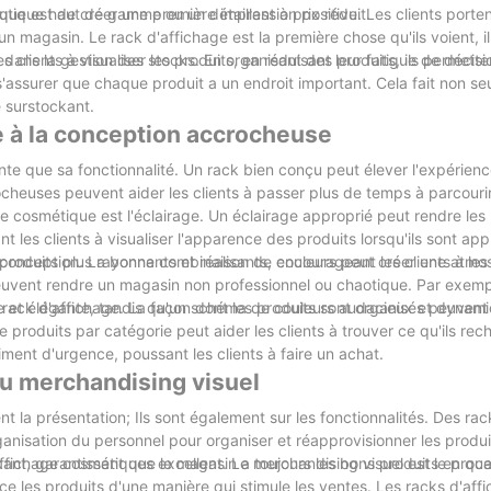
outique haut de gamme ou un détaillant à prix réduit.
ique est de créer une première impression positive. Les clients porte
n magasin. Le rack d'affichage est la première chose qu'ils voient, i
 clients à visualiser les produits, en réduisant leur fatigue de décisi
l dans la gestion des stocks. En organisant des produits, ils permette
s'assurer que chaque produit a un endroit important. Cela fait non s
 surstockant.
e à la conception accrocheuse
te que sa fonctionnalité. Un rack bien conçu peut élever l'expérien
cheuses peuvent aider les clients à passer plus de temps à parcourir
 cosmétique est l'éclairage. Un éclairage approprié peut rendre les 
 les clients à visualiser l'apparence des produits lorsqu'ils sont app
 produits plus rayonnants et réalisants, encourageant les clients à les
a conception. La bonne combinaison de couleurs peut créer une atm
euvent rendre un magasin non professionnel ou chaotique. Par exemp
ée et élégante, tandis qu'un schéma de couleurs audacieux et dynam
 rack d'affichage. La façon dont les produits sont organisés peuvent 
e produits par catégorie peut aider les clients à trouver ce qu'ils rec
iment d'urgence, poussant les clients à faire un achat.
du merchandising visuel
la présentation; Ils sont également sur les fonctionnalités. Des rac
rganisation du personnel pour organiser et réapprovisionner les produ
kant, garantissant que le magasin a toujours les bons produits en qua
ffichage cosmétiques excellent. Le merchandising visuel est le proc
ce les produits d'une manière qui stimule les ventes. Les racks d'aff