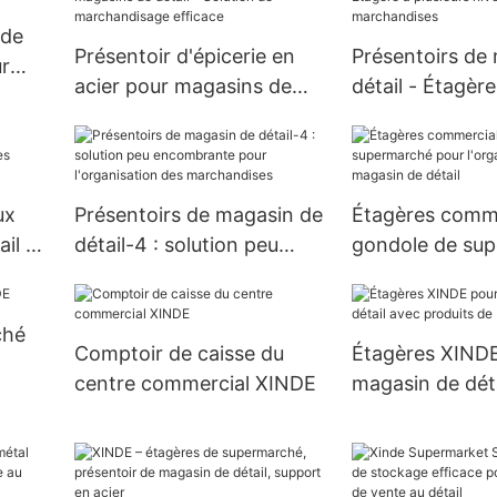
 de
Présentoir d'épicerie en
Présentoirs de
ur
acier pour magasins de
détail - Étagère
détail – Solution de
niveaux pour
marchandisage efficace
marchandises
ux
Présentoirs de magasin de
Étagères comme
il –
détail-4 : solution peu
gondole de su
s
encombrante pour
pour l'organisa
l'organisation des
magasin de déta
ché
marchandises
Comptoir de caisse du
Étagères XIND
centre commercial XINDE
magasin de dét
produits de bea