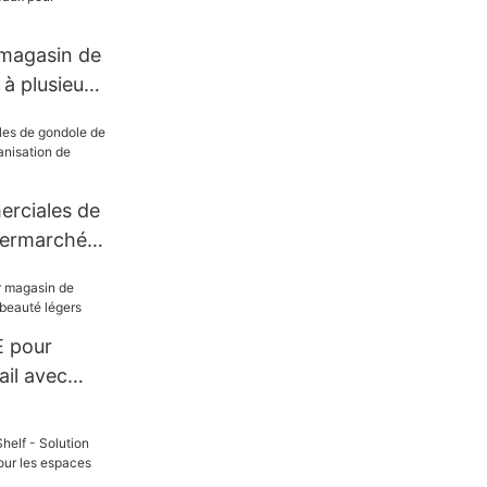
 magasin de
 à plusieurs
rciales de
permarché
tion de
il
E pour
ail avec
uté légers