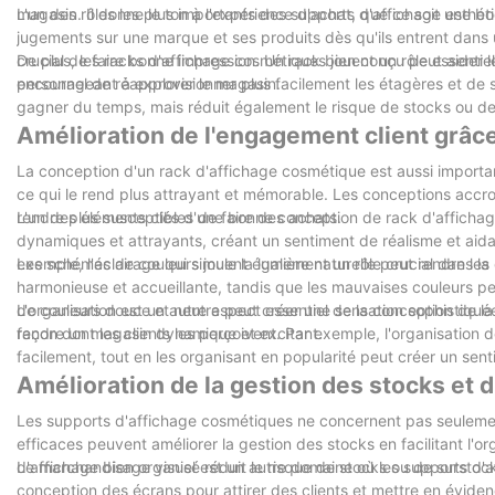
magasin. Il donne le ton à l'expérience d'achat, que ce soit une b
L'un des rôles les plus importants des supports d'affichage esthét
jugements sur une marque et ses produits dès qu'ils entrent dans u
crucial de faire bonne impression. Un rack bien conçu peut aider les
De plus, les racks d'affichage cosmétiques jouent un rôle essentie
encourageant à explorer le magasin.
personnel de réapprovisionner plus facilement les étagères et de 
gagner du temps, mais réduit également le risque de stocks ou de
Amélioration de l'engagement client grâc
La conception d'un rack d'affichage cosmétique est aussi importan
ce qui le rend plus attrayant et mémorable. Les conceptions accro
rendre plus susceptibles de faire des achats.
L'un des éléments clés d'une bonne conception de rack d'affichage
dynamiques et attrayants, créant un sentiment de réalisme et aidant
exemple, l'éclairage qui simule la lumière naturelle peut rendre les
Les schémas de couleurs jouent également un rôle crucial dans l
harmonieuse et accueillante, tandis que les mauvaises couleurs p
de couleurs douce et neutre peut créer une sensation sophistiqu
L'organisation est un autre aspect essentiel de la conception de la
rendre un magasin dynamique et excitant.
façon dont les clients les perçoivent. Par exemple, l'organisation d
facilement, tout en les organisant en popularité peut créer un sent
Amélioration de la gestion des stocks et 
Les supports d'affichage cosmétiques ne concernent pas seulement 
efficaces peuvent améliorer la gestion des stocks en facilitant l'o
d'affichage bien organisé réduit le risque de stocks ou de surstoc
Le marchandisage visuel est un autre domaine où les supports d'a
conception des écrans pour attirer des clients et mettre en éviden