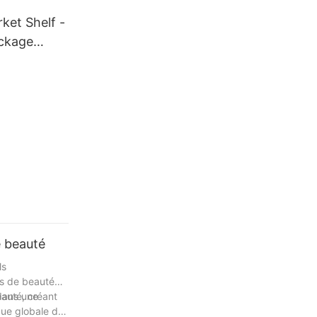
ket Shelf -
ockage
es espaces
ail
e beauté
ls
ts de beauté
 dans une
eauté, créant
que globale du