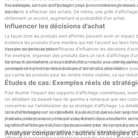
cosmétiques sont un outil puissant pour le merchandisage visuel, c
Par exemple, un rack d'affichage conçu pour mettre en évidence une
clients.
les clients à effectuer des achats. De même, une grille d'affichage
obtiennent un accord, augmentant la probabilité d'un achat.
Influencer les décisions d'achat
La façon dont les produits sont affichés peuvent avoir un impact d
évidence les produits d'une manière qui met l'accent sur leurs fonc
essayer ou de les acheter.
L'un des moyens les plus efficaces d'influencer les décisions d'ac
Par exemple, organiser des produits dans un rack d'affichage d'
sentiment de réalisme, ce qui donne l'impression aux clients qu'i
De plus, le placement et la visibilité des produits peuvent égaleme
parcourir et à prendre des décisions d'achat plus éclairées.
un emplacement de premier plan peut les rendre plus visibles pour l
qui cache les produits peut les rendre moins visibles, ce qui rédui
Études de cas: Exemples réels de stratégi
Pour illustrer l'impact des supports d'affichage cosmétiques, exa
Un détaillant de beauté haut de gamme a remarqué que ses concurr
concentrer sur l'amélioration de sa stratégie d'affichage. Le dét
rack d'affichage pour ses produits les plus populaires. Le rack d'
Un autre exemple est un détaillant à prix réduit qui voulait augment
produits, créant une expérience visuellement époustouflante et im
était essentiel pendant cette période, il s'est donc concentré sur l
significative des ventes, les clients passant plus de temps à parcou
Le rack d'affichage a été conçu pour comporter des produits de 
la peau, organisés d'une manière qui mettait l'accent sur leur abordab
Analyse comparative: autres stratégies d'
affichant le magasin pour acheter les produits, ce qui a entraîné