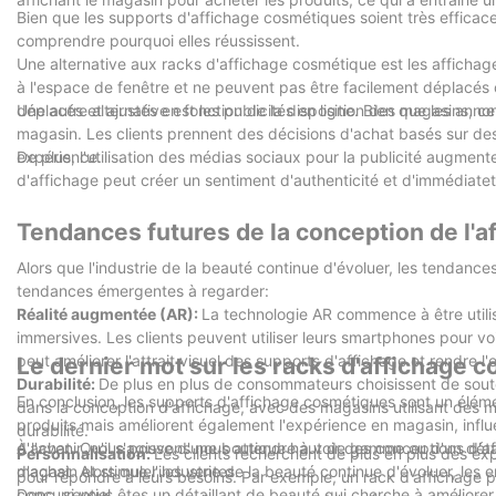
Bien que les supports d'affichage cosmétiques soient très efficace
comprendre pourquoi elles réussissent.
Une alternative aux racks d'affichage cosmétique est les affichages
à l'espace de fenêtre et ne peuvent pas être facilement déplacés
déplacés et ajustés en fonction de la disposition des magasins, ce
Une autre alternative est les publicités en ligne. Bien que les ann
magasin. Les clients prennent des décisions d'achat basés sur de
expérience.
De plus, l'utilisation des médias sociaux pour la publicité augme
d'affichage peut créer un sentiment d'authenticité et d'immédiatet
Tendances futures de la conception de l'a
Alors que l'industrie de la beauté continue d'évoluer, les tendanc
tendances émergentes à regarder:
Réalité augmentée (AR):
La technologie AR commence à être util
immersives. Les clients peuvent utiliser leurs smartphones pour voi
peut améliorer l'attrait visuel des supports d'affichage et rendre l
Le dernier mot sur les racks d'affichage 
Durabilité:
De plus en plus de consommateurs choisissent de souten
En conclusion, les supports d'affichage cosmétiques sont un éléme
dans la conception d'affichage, avec des magasins utilisant des m
produits mais améliorent également l'expérience en magasin, influ
durabilité.
d'achat. Qu'il s'agisse d'une boutique haut de gamme ou d'un détail
À l'avenir, nous pouvons nous attendre à voir des conceptions d'a
Personnalisation:
Les clients recherchent de plus en plus des ex
magasin et stimuler les ventes.
d'achat. Alors que l'industrie de la beauté continue d'évoluer, les
pour répondre à leurs besoins. Par exemple, un rack d'affichage 
concurrentiel.
Donc, si vous êtes un détaillant de beauté qui cherche à améliorer 