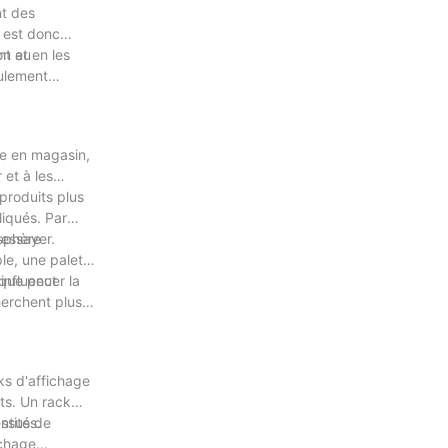
nt des
l est donc
on et en les
nt au
eulement
ce en magasin,
 et à les
produits plus
liqués. Par
 essayer.
osphère
le, une palette
ique peut
influencer la
herchent plus
ks d'affichage
its. Un rack
ntités.
essus de
ichage