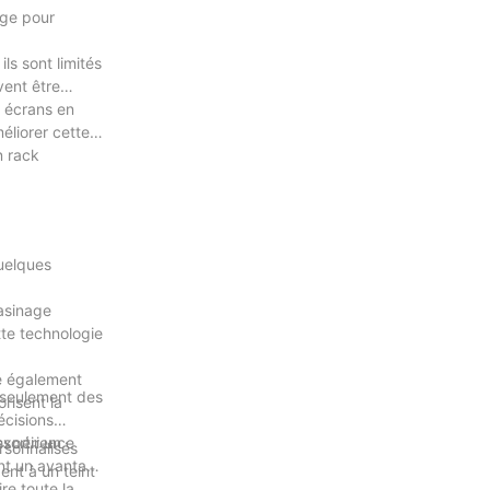
age pour
ls sont limités
vent être
s écrans en
éliorer cette
n rack
quelques
asinage
tte technologie
te également
n seulement des
risent la
écisions
sortir un
'expérience
rsonnalisés
ont un avantage
ent à un teint
re toute la