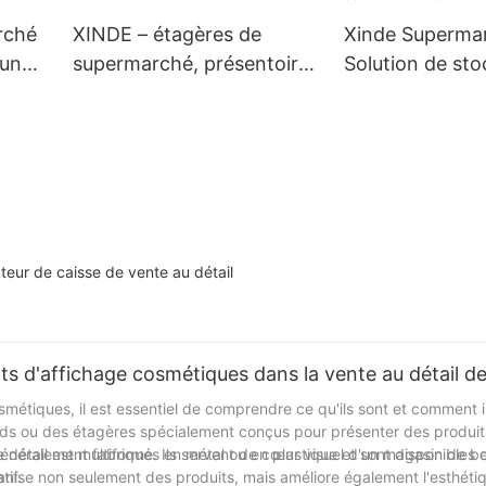
rché
XINDE – étagères de
Xinde Supermar
 un
supermarché, présentoir
Solution de st
de magasin de détail,
efficace pour l
support en acier
de vente au dét
eur de caisse de vente au détail
ts d'affichage cosmétiques dans la vente au détail d
étiques, il est essentiel de comprendre ce qu'ils sont et comment i
nds ou des étagères spécialement conçus pour présenter des produi
généralement fabriqués en métal ou en plastique et sont disponibles
détail est multiforme. Ils servent de cœur visuel d'un magasin de b
tif.
rganise non seulement des produits, mais améliore également l'esthéti