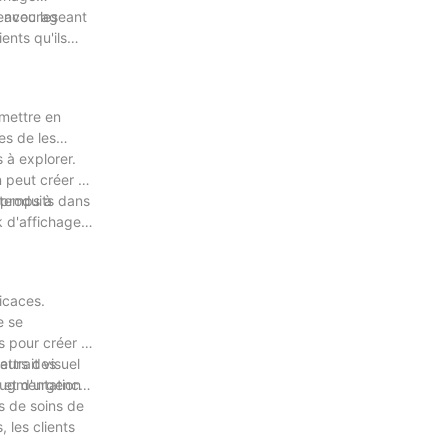
 avec les
, encourageant
ents qu'ils
 mettre en
es de les
 à explorer.
 peut créer un
 temps à
 produits dans
k d'affichage
icaces.
e se
s pour créer un
leurs des
ttrait visuel
 augmentation
n et d'urgence.
s de soins de
, les clients