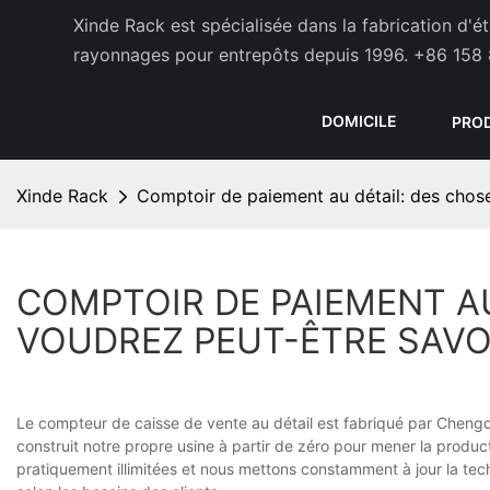
Xinde Rack est spécialisée dans la fabrication d'
rayonnages pour entrepôts depuis 1996.
+86 158 
DOMICILE
PRO
Xinde Rack
Comptoir de paiement au détail: des chos
COMPTOIR DE PAIEMENT A
VOUDREZ PEUT-ÊTRE SAVO
Le compteur de caisse de vente au détail est fabriqué par Chengdu
construit notre propre usine à partir de zéro pour mener la produc
pratiquement illimitées et nous mettons constamment à jour la tec