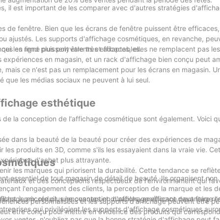
s, il est important de les comparer avec d'autres stratégies d'affich
 de fenêtre. Bien que les écrans de fenêtre puissent être efficaces, i
 ou ajustés. Les supports d'affichage cosmétiques, en revanche, peu
 qui les rend plus polyvalents et adaptables.
onces en ligne puissent être très efficaces, elles ne remplacent pas le
s expériences en magasin, et un rack d'affichage bien conçu peut am
nte, mais ce n'est pas un remplacement pour les écrans en magasin. U
é que les médias sociaux ne peuvent à lui seul.
ffichage esthétique
es de la conception de l'affichage cosmétique sont également. Voici 
isée dans la beauté de la beauté pour créer des expériences de mag
r les produits en 3D, comme s'ils les essayaient dans la vraie vie. Ce
'expérience d'achat plus attrayante.
cosmétiques
ir les marques qui priorisent la durabilité. Cette tendance se reflè
nt essentiel de tout magasin de détail de beauté. Ils organisent no
atériaux et des conceptions respectueux de l'environnement qui favo
ençant l'engagement des clients, la perception de la marque et les d
lant à prix réduit, une conception d'affichage efficace peut faire res
ffichage encore plus innovantes et durables, améliorant davantage l
périences personnalisées et les supports d'affichage peuvent être pe
 entreprises qui privilégient les supports d'affichage cosmétiques aur
peut être conçu pour mettre en évidence des produits qui correspond
vos ventes, n'oubliez pas que la bonne stratégie d'affichage peut fai