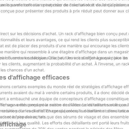
ar ils permettent aux entreprises de créer un récit visuel qui résonne
 nouvelle collection peut créer de l'excitation et de l'anticipation
 conçue pour présenter des produits à prix réduit peut donner aux cli
irect sur les décisions d'achat. Un rack d'affichage bien conçu peut
tionnalités et leurs avantages, ce qui rend les clients plus susceptibl
hat est de placer des produits d'une manière qui encourage les clients
une manière qui ressemble à une étagère d'affichage dans un magasin
ls parcourent un catalogue. Cela peut les encourager à passer plus de
nt influencer les décisions d'achat. Un rack d'affichage qui place les
es clients, augmentant la probabilité d'un achat. À l'inverse, un rac
t les chances d'un achat.
es d'affichage efficaces
minons certains exemples du monde réel de stratégies d'affichage eff
ents avaient du mal à vendre certains produits, il a donc décidé d
aillant a embauché une équipe de concepteurs d'affichage cosmétique
affichage a été conçu pour mettre en évidence les textures et les cou
er ses ventes pendant la saison des fêtes. Le détaillant savait que l'a
mersive pour les clients. En conséquence, le détaillant a connu une
a création d'un rack d'affichage qui créerait un sentiment d'excitatio
rir et à faire des achats.
vacances populaires, tels que des sérums de visage et des ensemble
ilité et leur qualité. Les efforts des détaillants ont porté leurs fruits
affichage
 une augmentation de 20% des ventes pendant la période des fêtes.