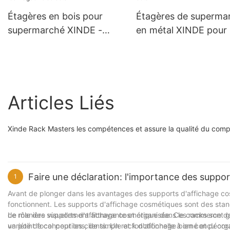
Étagères en bois pour
Étagères de superma
supermarché XINDE -
en métal XINDE pour
Organisation d'affichage
affichage efficace au
pour les magasins de
détail
détail
Articles Liés
Xinde Rack Masters les compétences et assure la qualité du compt
Faire une déclaration: l'importance des suppor
1
Avant de plonger dans les avantages des supports d'affichage cosm
fonctionnent. Les supports d'affichage cosmétiques sont des sta
de manière visuellement attrayante et organisée. Ces racks sont 
Le rôle des supports d'affichage cosmétique dans le commerce de 
variété de conceptions, de simple et fonctionnelle à orné et décora
un point focal pour les clients. Un rack d'affichage bien conçu o