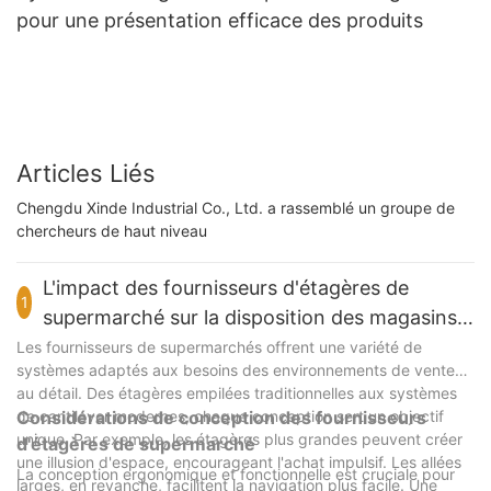
pour une présentation efficace des produits
Articles Liés
Chengdu Xinde Industrial Co., Ltd. a rassemblé un groupe de
chercheurs de haut niveau
L'impact des fournisseurs d'étagères de
1
supermarché sur la disposition des magasins
& conception
Les fournisseurs de supermarchés offrent une variété de
systèmes adaptés aux besoins des environnements de vente
au détail. Des étagères empilées traditionnelles aux systèmes
de cantilever modernes, chaque conception sert un objectif
Considérations de conception des fournisseurs
unique. Par exemple, les étagères plus grandes peuvent créer
d'étagères de supermarché
une illusion d'espace, encourageant l'achat impulsif. Les allées
La conception ergonomique et fonctionnelle est cruciale pour
larges, en revanche, facilitent la navigation plus facile. Une