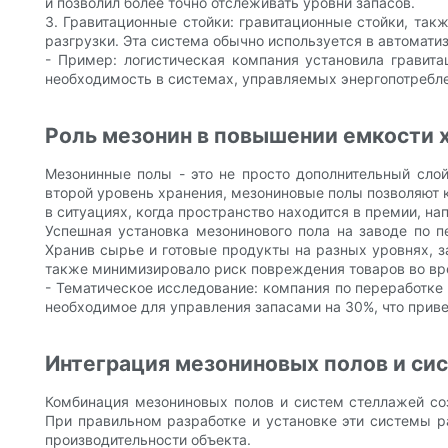
и позволил более точно отслеживать уровни запасов.
3. Гравитационные стойки: гравитационные стойки, так
разгрузки. Эта система обычно используется в автомати
- Пример: логистическая компания установила гравит
необходимость в системах, управляемых энергопотребле
Роль мезонин в повышении емкости 
Мезонинные полы - это не просто дополнительный сло
второй уровень хранения, мезониновые полы позволяют к
в ситуациях, когда пространство находится в премии, н
Успешная установка мезонинового пола на заводе по 
Хранив сырье и готовые продукты на разных уровнях, за
также минимизировало риск повреждения товаров во вр
- Тематическое исследование: компания по переработке
необходимое для управления запасами на 30%, что приве
Интеграция мезониновых полов и си
Комбинация мезониновых полов и систем стеллажей со
При правильном разработке и установке эти системы р
производительности объекта.