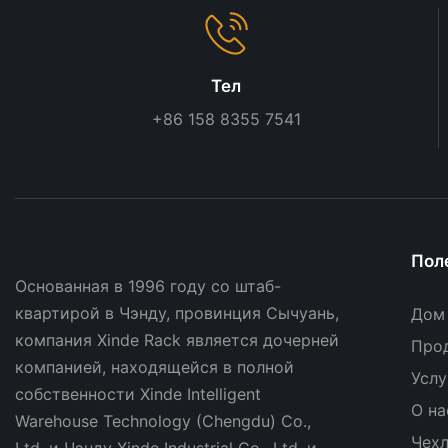
Тел
+86 158 8355 7541
Пол
Основанная в 1996 году со штаб-
квартирой в Чэнду, провинция Сычуань,
Дом
компания Xinde Rack является дочерней
Про
компанией, находящейся в полной
Услу
собственности Xinde Intelligent
О на
Warehouse Technology (Chengdu) Co.,
Чех
Ltd. и Чэнду Xinde Industrial Co., Ltd. и