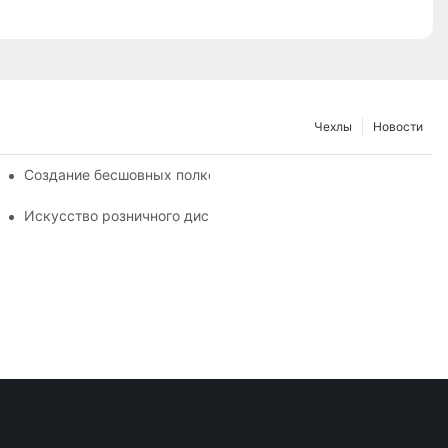
Чехлы
Новости
фективность вашего сервера
Создание бесшовных полков: советы по дизайну Gondola
зина
Искусство розничного дисплея: выбор лучших стоек для ва