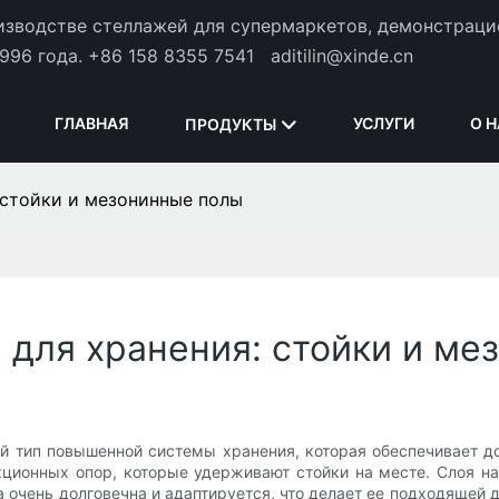
оизводстве стеллажей для супермаркетов, демонстрац
996 года.
+86 158 8355 7541
aditilin@xinde.cn
ГЛАВНАЯ
УСЛУГИ
О 
ПРОДУКТЫ
 стойки и мезонинные полы
для хранения: стойки и ме
й тип повышенной системы хранения, которая обеспечивает д
укционных опор, которые удерживают стойки на месте. Слоя н
 очень долговечна и адаптируется, что делает ее подходящей 