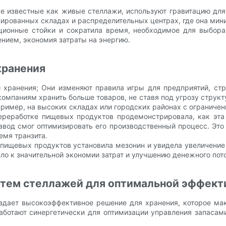
же известные как живые стеллажи, используют гравитацию дл
зированных складах и распределительных центрах, где она мин
ационные стойки и сократила время, необходимое для выбора
нием, экономия затраты на энергию.
хранения
й хранения; Они изменяют правила игры для предприятий, ст
омпаниям хранить больше товаров, не ставя под угрозу структ
апример, на высоких складах или городских районах с ограниче
переработке пищевых продуктов продемонстрировала, как эта
вод смог оптимизировать его производственный процесс. Это 
емя транзита.
 пищевых продуктов установила мезонин и увидела увеличение
ло к значительной экономии затрат и улучшению денежного пот
стем стеллажей для оптимальной эффект
здает высокоэффективное решение для хранения, которое мак
аботают синергетически для оптимизации управления запасам