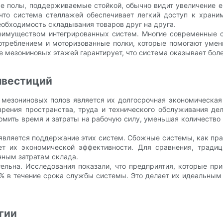
ые полы, поддерживаемые стойкой, обычно видит увеличение 
, что система стеллажей обеспечивает легкий доступ к хран
еобходимость складывания товаров друг на друга.
реимуществом интегрированных систем. Многие современные 
отреблением и моторизованные полки, которые помогают умен
е мезониновых этажей гарантирует, что система оказывает бол
нвестиций
 мезониновых полов является их долгосрочная экономическая
зрения пространства, труда и технического обслуживания д
номить время и затраты на рабочую силу, уменьшая количеств
является поддержание этих систем. Сбожные системы, как пра
ует их экономической эффективности. Для сравнения, тради
нным затратам склада.
ительна. Исследования показали, что предприятия, которые п
% в течение срока службы системы. Это делает их идеальным
гии