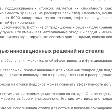
, поддерживаемых стойкой, является их способность макс
ою емкость хранения, не расширяя свой след. Например, ком
льных 5000 квадратных футов товаров, эффективно удваивая
атный фут хранения.
устойчивости. В отличие от традиционных решений для хранени
 пучка. Это уменьшает материальные отходы и сводит к мин
атериалов гарантирует, что система длится годами, снижая н
ью инновационных решений из стекла
я обеспечения максимальной эффективности и функционально
 стеллажей, предназначенные для хранения товаров для поддо
ддоны часто используются в производственных и распределите
ереход на стойки поддонов может повысить эффективность до 3
ля оптимизации перемещения товаров на складе. Они оснащен
 мере их выбора и упакованного. Эта система идеально подх
ителей использовала стойку для потока и показала сокращени