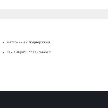
Метзонины с поддержкой стойки: улучшите плотность и эф
комплексный анализ
 видами стеллажей гондолы
Как выбрать правильное стеллаж гондолы для вашего мага