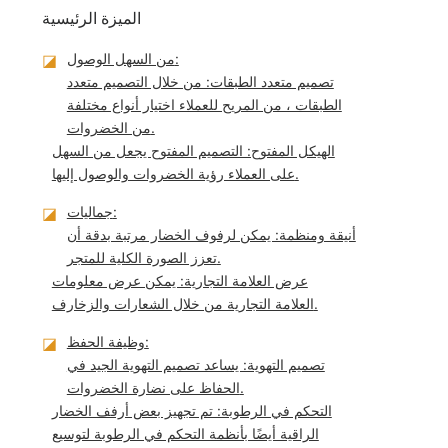
الميزة الرئيسية
من السهل الوصول:
◪
تصميم متعدد الطبقات: من خلال التصميم متعدد
الطبقات ، من المريح للعملاء اختيار أنواع مختلفة
من الخضروات.
الهيكل المفتوح: التصميم المفتوح يجعل من السهل
على العملاء رؤية الخضروات والوصول إليها.
جماليات:
◪
أنيقة ومنظمة: يمكن لرفوف الخضار مرتبة بدقة أن
تعزز الصورة الكلية للمتجر.
عرض العلامة التجارية: يمكن عرض معلومات
العلامة التجارية من خلال الشعارات والزخارف.
وظيفة الحفظ:
◪
تصميم التهوية: يساعد تصميم التهوية الجيد في
الحفاظ على نضارة الخضروات.
التحكم في الرطوبة: تم تجهيز بعض أرفف الخضار
الراقية أيضًا بأنظمة التحكم في الرطوبة لتوسيع