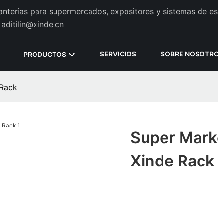
tanterías para supermercados, expositores y sistemas de es
aditilin@xinde.cn
SERVICIOS
SOBRE NOSOTR
PRODUCTOS
 Rack
Super Mark
Xinde Rack