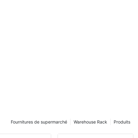
 par un
yant. Vos 3
e que vous
tir. C'est là
trent en jeu,
racks jouent un
ne dorsale
produits,
ients
anisent des
isuellement
améliorant
agasin.
ttent en
ité de
 des clients
Fournitures de supermarché
Warehouse Rack
Produits
dans les 3
dans un
issante. Il