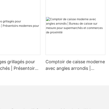
affichage bien
ouvez vous
on seulement
alement
e l'attention
es
sont plus que
nt des outils
 votre magasin
nts.
es grillagés pour
Comptoir de caisse moderne
ans les écrans
chés | Présentoirs
avec angles arrondis |
 pour épiceries
Bureau de caisse sur mesure
pour supermarchés et
ffichage est
commerces de proximité
opération de
t un certain
t aux méthodes
trairement aux