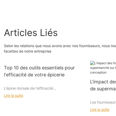
légumes présentoir
support
Articles Liés
Selon les relations que nous avons avec nos fournisseurs, nous n
facettes de notre entreprise
Top 10 des outils essentiels pour
l'efficacité de votre épicerie
L'impact de
L'épine dorsale de l'efficacité
de supermar
des magasi
Lire la suite
Les fournisseu
Section I: Solutions de stockage - Fondation de
variété de sys
Lire la suite
l'efficacité
environnements