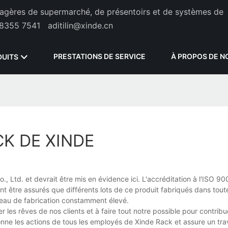
étagères de supermarché, de présentoirs et de systèmes de
8355 7541
aditilin@xinde.cn
PRESTATIONS DE SERVICE
À PROPOS DE N
DUITS
K DE XINDE
, Ltd. et devrait être mis en évidence ici. L'accréditation à l'ISO 9
ent être assurés que différents lots de ce produit fabriqués dans tout
niveau de fabrication constamment élevé.
les rêves de nos clients et à faire tout notre possible pour contribue
onne les actions de tous les employés de Xinde Rack et assure un tra