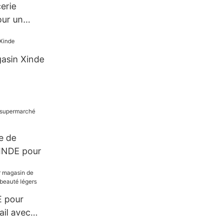
erie
ur un
e
ficaces
asin Xinde
e de
INDE pour
E pour
ail avec