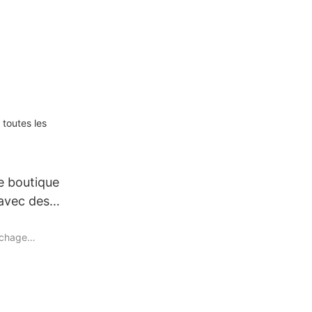
uté légers
 toutes les
e boutique
avec des
ichage
étail, la
aginez entrer