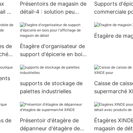
ux
Présentoirs de magasin de
Supports d'épic
il –
détail-4 : solution peu
commerciale po
s
encombrante pour
affichage et un
l'organisation des
organisation ef
Étagère de mag
marchandises
es de
Étagère d'organisateur de
ché
support d'épicerie en bois
e
pour l'affichage de
magasin de détail
ents
supports de stockage de
Caisse de caiss
palettes industrielles
supermarché X
ns de
Présentoir d'étagère de
Étagères XIND
dépanneur d'étagère de
magasin de dét