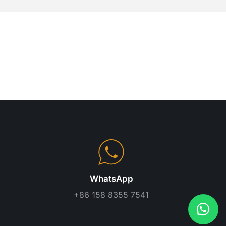
 peuvent être
ontalement, à
frant des
tions
 modulaires,
 personnaliser
 besoins
 petite
de vente au
nt pas créés
 choisissez
ur l'efficacité
dulaires sont
WhatsApp
e
 idéaux pour
+86 158 8355 7541
orts
issent une
, adaptée aux