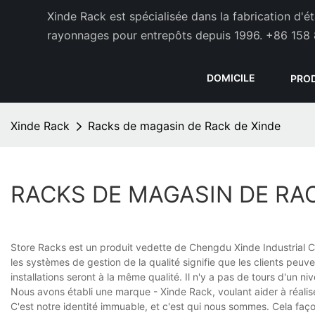
Xinde Rack est spécialisée dans la fabrication d'
rayonnages pour entrepôts depuis 1996.
+86 158 
DOMICILE
PRO
Xinde Rack
Racks de magasin de Rack de Xinde
RACKS DE MAGASIN DE RAC
Store Racks est un produit vedette de Chengdu Xinde Industrial Co.
les systèmes de gestion de la qualité signifie que les clients peuv
installations seront à la même qualité. Il n'y a pas de tours d'un 
Nous avons établi une marque - Xinde Rack, voulant aider à réaliser 
C'est notre identité immuable, et c'est qui nous sommes. Cela faç