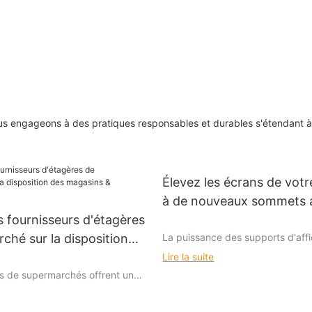
supermarché XINDE
produits de bea
ous engageons à des pratiques responsables et durables s'étendant à
Élevez les écrans de votr
à de nouveaux sommets 
s fournisseurs d'étagères
racks
La puissance des supports d'aff
ché sur la disposition
appropriés
ns & conception
Lire la suite
rs de supermarchés offrent une
tèmes adaptés aux besoins des
Dans le monde du commerce de d
 de vente au détail. Des
première impression est tout. Im